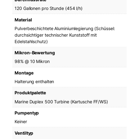
t
120 Gallonen pro Stunde (454 l/h)
e
r
Material
(
Pulverbeschichtete Aluminiumlegierung (Schüssel:
M
durchsichtiger technischer Kunststoff mit
a
Edelstahlschutz)
r
i
Mikron-Bewertung
n
98% @ 10 Mikron
e
)
Montage
M
Halterung enthalten
e
n
Produktpalette
g
Marine Duplex 500 Turbine (Kartusche FF/WS)
e
Pumpentyp
Keiner
Ventiltyp