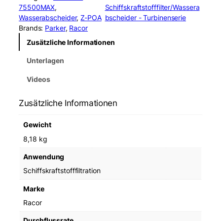
o
75500MAX
, 
Schiffskraftstofffilter/Wassera
r
Wasserabscheider
, 
Z-POA
bscheider - Turbinenserie
7
Brands:
Parker
, 
Racor
5
Zusätzliche Informationen
5
0
Unterlagen
0
M
Videos
A
X
Zusätzliche Informationen
1
0
Gewicht
T
u
8,18 kg
r
Anwendung
b
i
Schiffskraftstofffiltration
n
Marke
e
F
Racor
i
Durchflussrate
l