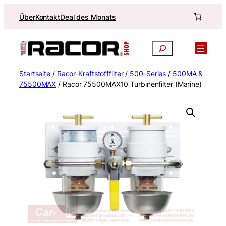
Zum
Über
Kontakt
Deal des Monats
Inhalt
springen
Suchen
Startseite
/
Racor-Kraftstofffilter
/
500-Series
/
500MA &
75500MAX
/ Racor 75500MAX10 Turbinenfilter (Marine)