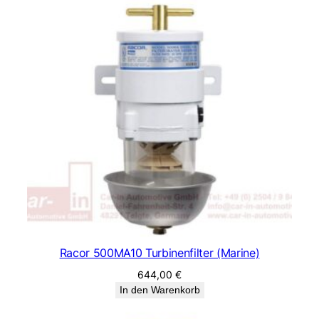
e
r
(
M
a
r
i
n
e
)
M
e
n
g
e
Racor 500MA10 Turbinenfilter (Marine)
644,00
€
In den Warenkorb