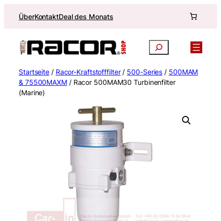
Zum
Über
Kontakt
Deal des Monats
Inhalt
springen
Suchen
Startseite
/
Racor-Kraftstofffilter
/
500-Series
/
500MAM
& 75500MAXM
/ Racor 500MAM30 Turbinenfilter
(Marine)