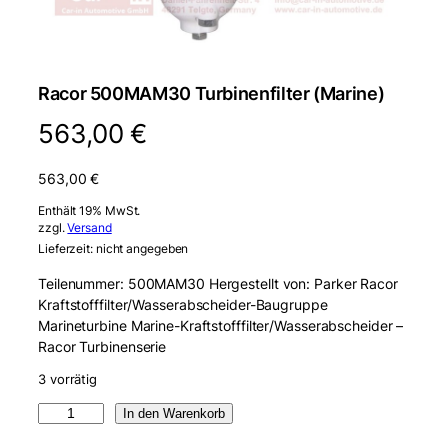
Racor 500MAM30 Turbinenfilter (Marine)
563,00
€
563,00
€
Enthält 19% MwSt.
zzgl.
Versand
Lieferzeit: nicht angegeben
Teilenummer: 500MAM30 Hergestellt von: Parker Racor
Kraftstofffilter/Wasserabscheider-Baugruppe
Marineturbine Marine-Kraftstofffilter/Wasserabscheider –
Racor Turbinenserie
3 vorrätig
R
In den Warenkorb
a