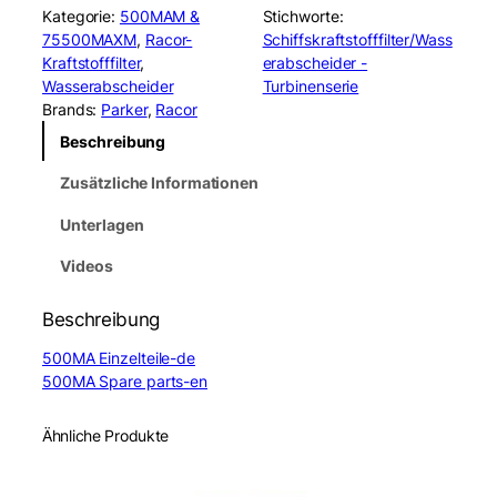
c
Kategorie:
500MAM &
Stichworte:
o
75500MAXM
, 
Racor-
Schiffskraftstofffilter/Wass
r
Kraftstofffilter
, 
erabscheider -
5
Wasserabscheider
Turbinenserie
0
Brands:
Parker
, 
Racor
0
Beschreibung
M
A
Zusätzliche Informationen
M
3
Unterlagen
0
T
Videos
u
r
Beschreibung
b
i
500MA Einzelteile-de
n
500MA Spare parts-en
e
F
Ähnliche Produkte
i
l
t