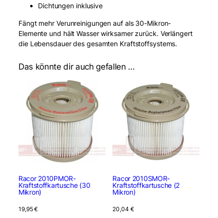
Dichtungen inklusive
g
e
Fängt mehr Verunreinigungen auf als 30-Mikron-
(
Elemente und hält Wasser wirksamer zurück. Verlängert
1
die Lebensdauer des gesamten Kraftstoffsystems.
0
M
Das könnte dir auch gefallen …
i
c
r
o
n
)
M
e
n
g
e
Racor 2010PMOR-
Racor 2010SMOR-
Kraftstoffkartusche (30
Kraftstoffkartusche (2
Mikron)
Mikron)
19,95
€
20,04
€