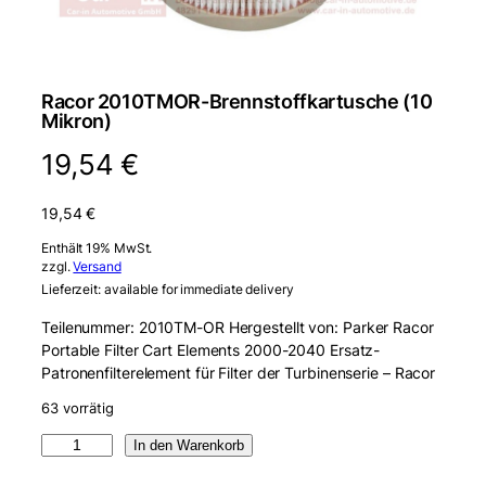
Racor 2010TMOR-Brennstoffkartusche (10
Mikron)
19,54
€
19,54
€
Enthält 19% MwSt.
zzgl.
Versand
Lieferzeit: available for immediate delivery
Teilenummer: 2010TM-OR Hergestellt von: Parker Racor
Portable Filter Cart Elements 2000-2040 Ersatz-
Patronenfilterelement für Filter der Turbinenserie – Racor
63 vorrätig
R
In den Warenkorb
a