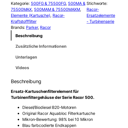
c
Kategorie:
500FG & 75500FG
, 
500MA &
Stichworte:
o
75500MAX
, 
500MAM & 75500MAXM
, 
Racor-
r
Elemente (Kartusche)
, 
Racor-
Ersatzelemente
2
Kraftstofffilter
- Turbinenserie
0
Brands:
Parker
, 
Racor
1
Beschreibung
0
T
Zusätzliche Informationen
M
O
Unterlagen
R
F
Videos
u
e
Beschreibung
l
C
Ersatz-Kartuschenfilterelement für
a
Turbinenfiltergehäuse der Serie Racor 500.
r
Diesel/Biodiesel B20-Motoren
t
Original Racor Aquabloc Filterkartusche
r
Mikron-Bewertung: 98% bei 10 Mikron
i
Blau farbcodierte Endkappen
d