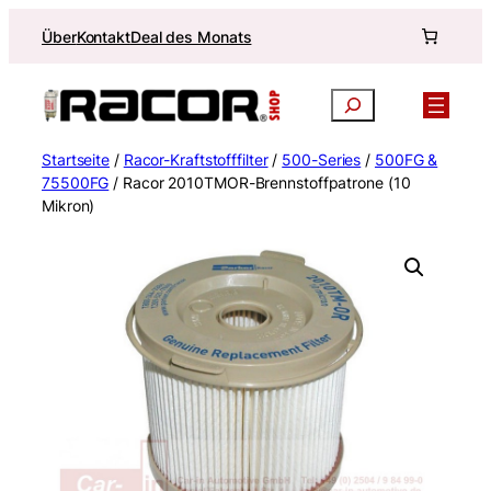
Zum
Über
Kontakt
Deal des Monats
Inhalt
springen
Suchen
Startseite
/
Racor-Kraftstofffilter
/
500-Series
/
500FG &
75500FG
/ Racor 2010TMOR-Brennstoffpatrone (10
Mikron)