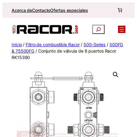
Saltar
Acerca de
Contacto
Ofertas especiales
al
contenido
Buscar
Inicio
/
Filtro de combustible Racor
/
500-Series
/
500FG
& 75500FG
/ Conjunto de válvula de 6 puertos Racor
RK15390