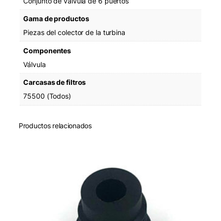
Conjunto de válvula de 6 puertos
s
Gama de productos
s
e
Piezas del colector de la turbina
m
b
Componentes
l
Válvula
y
c
Carcasas de filtros
a
75500 (Todos)
n
t
i
Productos relacionados
d
a
d