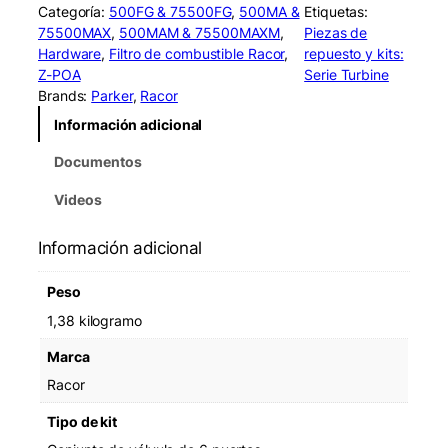
c
Categoría:
500FG & 75500FG
, 
500MA &
Etiquetas:
o
75500MAX
, 
500MAM & 75500MAXM
, 
Piezas de
r
Hardware
, 
Filtro de combustible Racor
, 
repuesto y kits:
R
Z-POA
Serie Turbine
K
Brands:
Parker
, 
Racor
1
Información adicional
5
3
Documentos
9
0
Videos
6
-
Información adicional
P
o
Peso
r
t
1,38 kilogramo
V
Marca
a
l
Racor
v
Tipo de kit
e
A