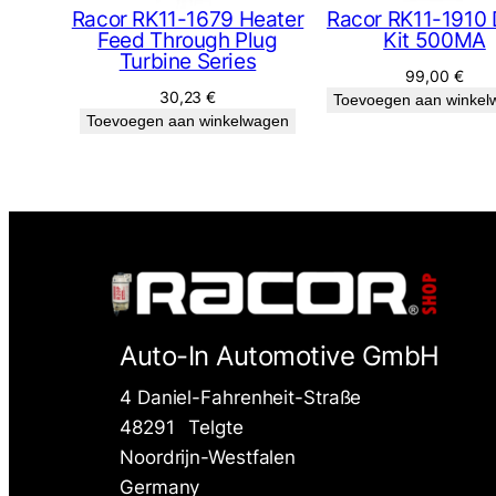
Racor RK11-1679 Heater
Racor RK11-1910 
Feed Through Plug
Kit 500MA
Turbine Series
99,00
€
30,23
€
Toevoegen aan winkel
Toevoegen aan winkelwagen
Auto-In Automotive GmbH
4 Daniel-Fahrenheit-Straße
48291
Telgte
Noordrijn-Westfalen
Germany