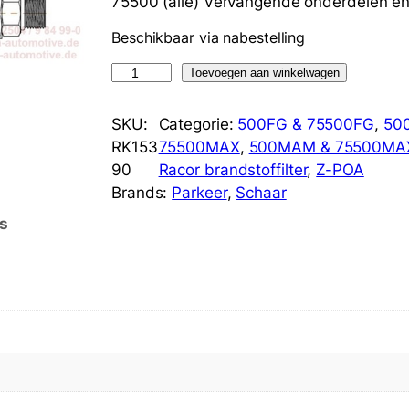
75500 (alle) Vervangende onderdelen en 
Beschikbaar via nabestelling
R
Toevoegen aan winkelwagen
a
c
SKU:
Categorie:
500FG & 75500FG
, 
50
o
RK153
75500MAX
, 
500MAM & 75500M
r
90
Racor brandstoffilter
, 
Z-POA
R
Brands:
Parkeer
, 
Schaar
K
s
1
5
3
9
0
6
-
P