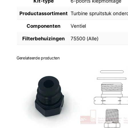
Kit-type
6-poorts klepmontage
Productassortiment
Turbine spruitstuk onder
Componenten
Ventiel
Filterbehuizingen
75500 (Alle)
Gerelateerde producten