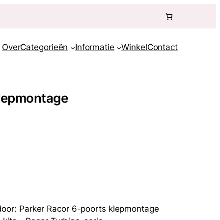
Over
Categorieën
Informatie
Winkel
Contact
klepmontage
or: Parker Racor 6-poorts klepmontage