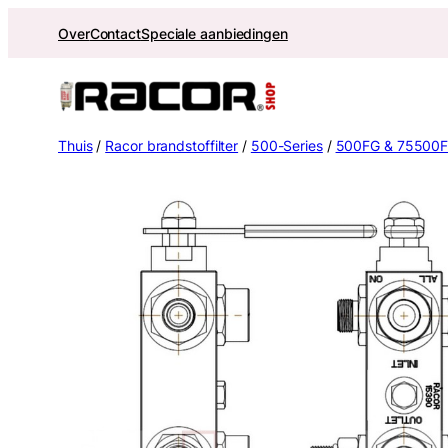
Ga
Over
Contact
Speciale aanbiedingen
naar
de
inhoud
Thuis
/
Racor brandstoffilter
/
500-Series
/
500FG & 75500