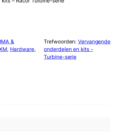
kits – Racor Turbine-serie
0MA &
Trefwoorden:
Vervangende
AXM
, 
Hardware
, 
onderdelen en kits -
Turbine-serie