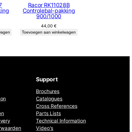
7
Racor RK11028B
king
Controlebal-pakking
900/1000
44,00
€
wagen
Toevoegen aan winkelwagen
Support
Brochures
ion
Catalogues
Cross References
en
Parts Lists
ivery
Technical Information
rwaarden
Video's