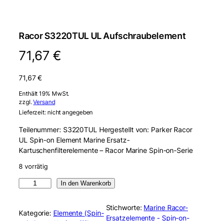
Racor S3220TUL UL Aufschraubelement
71,67
€
71,67
€
Enthält 19% MwSt.
zzgl.
Versand
Lieferzeit: nicht angegeben
Teilenummer: S3220TUL Hergestellt von: Parker Racor
UL Spin-on Element Marine Ersatz-
Kartuschenfilterelemente – Racor Marine Spin-on-Serie
8 vorrätig
R
In den Warenkorb
a
c
Stichworte:
Marine Racor-
Kategorie:
Elemente (Spin-
o
Ersatzelemente - Spin-on-