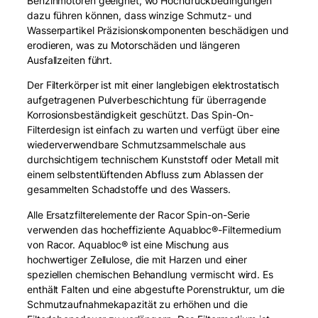
Benzinmotoren geeignet, wo Hochdruckbedingungen
e
dazu führen können, dass winzige Schmutz- und
n
Wasserpartikel Präzisionskomponenten beschädigen und
t
erodieren, was zu Motorschäden und längeren
M
Ausfallzeiten führt.
e
Der Filterkörper ist mit einer langlebigen elektrostatisch
n
aufgetragenen Pulverbeschichtung für überragende
g
Korrosionsbeständigkeit geschützt. Das Spin-On-
e
Filterdesign ist einfach zu warten und verfügt über eine
wiederverwendbare Schmutzsammelschale aus
durchsichtigem technischem Kunststoff oder Metall mit
einem selbstentlüftenden Abfluss zum Ablassen der
gesammelten Schadstoffe und des Wassers.
Alle Ersatzfilterelemente der Racor Spin-on-Serie
verwenden das hocheffiziente Aquabloc®-Filtermedium
von Racor. Aquabloc® ist eine Mischung aus
hochwertiger Zellulose, die mit Harzen und einer
speziellen chemischen Behandlung vermischt wird. Es
enthält Falten und eine abgestufte Porenstruktur, um die
Schmutzaufnahmekapazität zu erhöhen und die