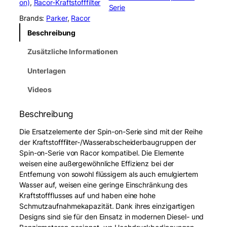
on)
, 
Racor-Kraftstofffilter
r
Serie
S
Brands:
Parker
, 
Racor
3
Beschreibung
2
2
Zusätzliche Informationen
0
T
Unterlagen
U
L
Videos
U
L
Beschreibung
S
p
Die Ersatzelemente der Spin-on-Serie sind mit der Reihe
i
der Kraftstofffilter-/Wasserabscheiderbaugruppen der
n
Spin-on-Serie von Racor kompatibel. Die Elemente
-
weisen eine außergewöhnliche Effizienz bei der
o
Entfernung von sowohl flüssigem als auch emulgiertem
n
Wasser auf, weisen eine geringe Einschränkung des
E
Kraftstoffflusses auf und haben eine hohe
l
Schmutzaufnahmekapazität. Dank ihres einzigartigen
e
Designs sind sie für den Einsatz in modernen Diesel- und
m