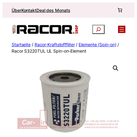
Zum
Über
Kontakt
Deal des Monats
Inhalt
springen
Suchen
Startseite
/
Racor-Kraftstofffilter
/
Elemente (Spin-on)
/
Racor S3220TUL UL Spin-on-Element