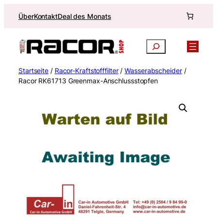
Zum
Über
Kontakt
Deal des Monats
Inhalt
springen
Suchen
Startseite
/
Racor-Kraftstofffilter
/
Wasserabscheider
/
Racor RK61713 Greenmax-Anschlussstopfen