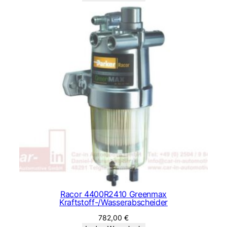
Racor 4400R2410 Greenmax
Kraftstoff-/Wasserabscheider
782,00
€