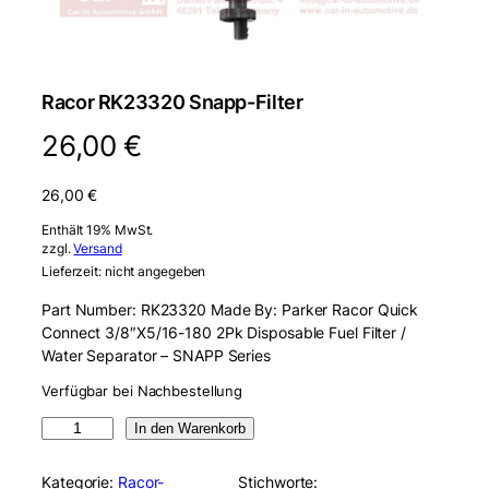
Racor RK23320 Snapp-Filter
26,00
€
26,00
€
Enthält 19% MwSt.
zzgl.
Versand
Lieferzeit: nicht angegeben
Part Number: RK23320 Made By: Parker Racor Quick
Connect 3/8″X5/16-180 2Pk Disposable Fuel Filter /
Water Separator – SNAPP Series
Verfügbar bei Nachbestellung
R
In den Warenkorb
a
c
Kategorie:
Racor-
Stichworte: