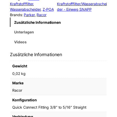
o
Kraftstofffilter
, 
Kraftstofffilter/Wasserabschei
r
Wasserabscheider
, 
Z-POA
der - Einweg SNAPP
R
Brands:
Parker
, 
Racor
K
Zusätzliche Informationen
2
3
Unterlagen
3
2
Videos
0
S
Zusätzliche Informationen
n
a
Gewicht
p
p
0,02 kg
F
Marke
i
l
Racor
t
Konfiguration
e
r
Quick Connect Fitting 3/8" to 5/16" Straight
M
Verbindung
e