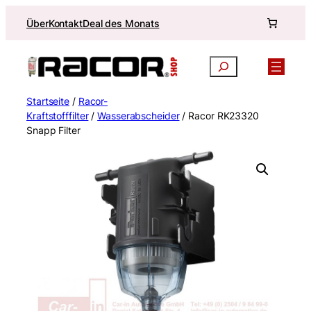
Zum
Über
Kontakt
Deal des Monats
Inhalt
springen
Suchen
Startseite
/
Racor-
Kraftstofffilter
/
Wasserabscheider
/ Racor RK23320
Snapp Filter