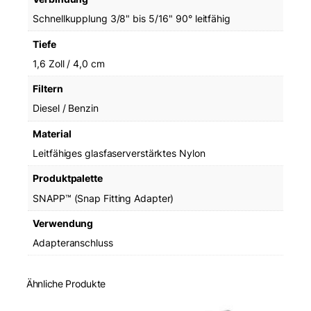
n
Schnellkupplung 3/8" bis 5/16" 90° leitfähig
g
e
Tiefe
1,6 Zoll / 4,0 cm
Filtern
Diesel / Benzin
Material
Leitfähiges glasfaserverstärktes Nylon
Produktpalette
SNAPP™ (Snap Fitting Adapter)
Verwendung
Adapteranschluss
Ähnliche Produkte