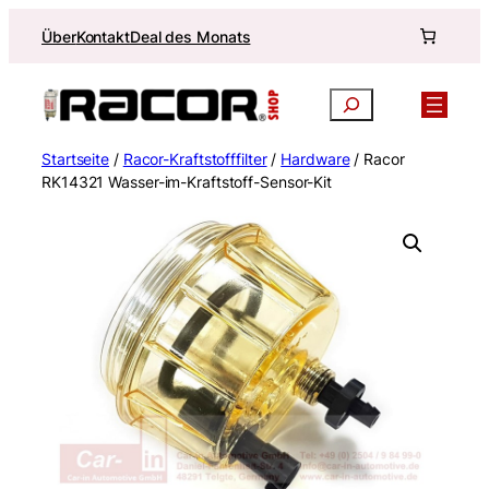
Zum
Über
Kontakt
Deal des Monats
Inhalt
springen
Suchen
Startseite
/
Racor-Kraftstofffilter
/
Hardware
/ Racor
RK14321 Wasser-im-Kraftstoff-Sensor-Kit