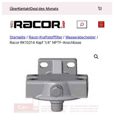
Zum
Über
Kontakt
Deal des Monats
Inhalt
springen
Suchen
Startseite
/
Racor-Kraftstofffilter
/
Wasserabscheider
/
Racor RK10214 Kopf 1/4″ NPTF-Anschlüsse