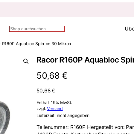
Übe
Suchen
r R160P Aquabloc Spin-on 30 Mikron
Racor R160P Aquabloc Spi
50,68
€
50,68
€
Enthält 19% MwSt.
zzgl.
Versand
Lieferzeit: nicht angegeben
Teilenummer: R160P Hergestellt von: Pa