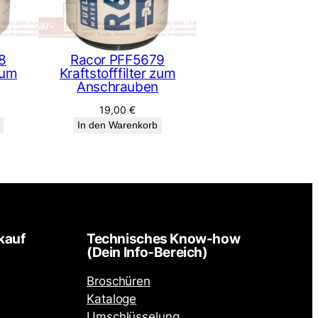
8
Racor PFF5679
zum
Kraftstofffilter zum
Anschrauben
19,00
€
In den Warenkorb
kauf
Technisches Know-how
(Dein Info-Bereich)
Broschüren
Kataloge
Umschlüsselung