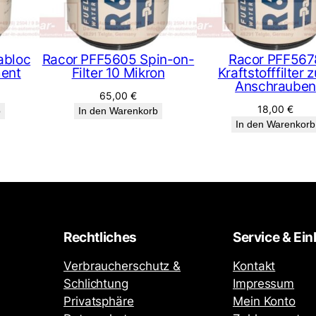
M
e
n
abloc
Racor PFF5605 Spin-on-
Racor PFF567
g
ent
Filter 10 Mikron
Kraftstofffilter 
e
Anschrauben
65,00
€
18,00
€
b
In den Warenkorb
In den Warenkorb
Rechtliches
Service & Ein
Verbraucherschutz &
Kontakt
Schlichtung
Impressum
Privatsphäre
Mein Konto