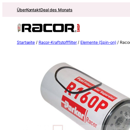
Zum
Über
Kontakt
Deal des Monats
Inhalt
springen
Startseite
/
Racor-Kraftstofffilter
/
Elemente (Spin-on)
/ Raco