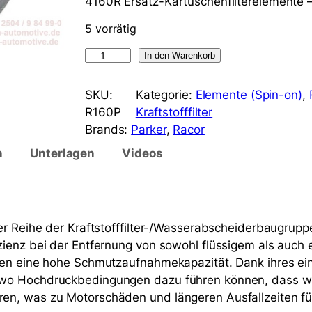
4160R Ersatz-Kartuschenfilterelemente 
5 vorrätig
R
In den Warenkorb
a
c
SKU:
Kategorie:
Elemente (Spin-on)
, 
o
R160P
Kraftstofffilter
r
Brands:
Parker
, 
Racor
R
n
Unterlagen
Videos
1
6
0
P
er Reihe der Kraftstofffilter-/Wasserabscheiderbaugrupp
A
ienz bei der Entfernung von sowohl flüssigem als auch 
q
en eine hohe Schmutzaufnahmekapazität. Dank ihres einzi
u
 wo Hochdruckbedingungen dazu führen können, dass wi
a
en, was zu Motorschäden und längeren Ausfallzeiten fü
b