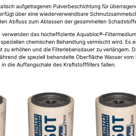
l
rostatisch aufgetragenen Pulverbeschichtung für überrage
o
d verfügt über eine wiederverwendbare Schmutzsammelsc
c
enden Abfluss zum Ablassen der gesammelten Schadstoff
S
p
rie verwenden das hocheffiziente Aquabloc®-Filtermediu
i
r speziellen chemischen Behandlung vermischt wird. Es e
n
 zu erhöhen und die Filterlebensdauer zu verlängern. D
-
ährend die speziell behandelte Oberfläche Wasser vom Kr
o
 die Auffangschale des Kraftstofffilters fallen.
n
3
0
M
i
c
r
o
n