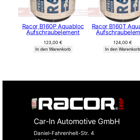
Racor B160P Aquabloc
Racor B160T Aqu
Aufschraubelement
Aufschraubelem
123,00
€
124,00
€
In den Warenkorb
In den Warenkor
Car-In Automotive GmbH
Daniel-Fahrenheit-Str. 4