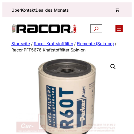
Zum
Über
Kontakt
Deal des Monats
Inhalt
springen
Suchen
Startseite
/
Racor-Kraftstofffilter
/
Elemente (Spin-on)
/
Racor PFF5676 Kraftstofffilter Spin-on