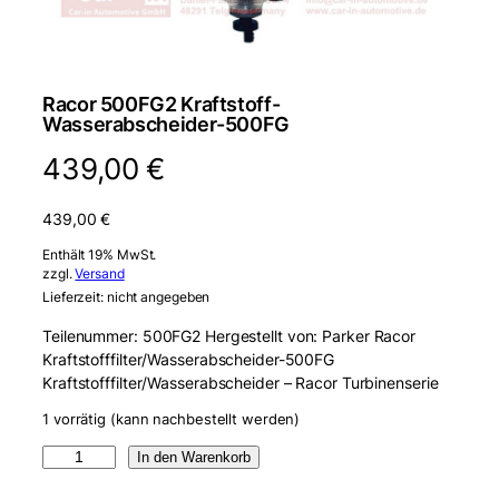
Racor 500FG2 Kraftstoff-
Wasserabscheider-500FG
439,00
€
439,00
€
Enthält 19% MwSt.
zzgl.
Versand
Lieferzeit: nicht angegeben
Teilenummer: 500FG2 Hergestellt von: Parker Racor
Kraftstofffilter/Wasserabscheider-500FG
Kraftstofffilter/Wasserabscheider – Racor Turbinenserie
1 vorrätig (kann nachbestellt werden)
R
In den Warenkorb
a