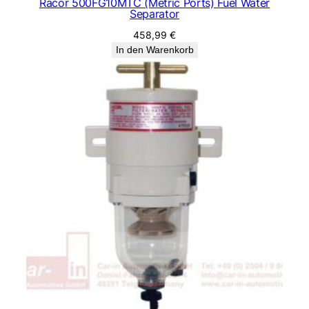
Racor 500FG10MTC (Metric Ports) Fuel Water
Separator
458,99
€
In den Warenkorb