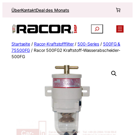
Zum
Über
Kontakt
Deal des Monats
Inhalt
springen
Suchen
Startseite
/
Racor-Kraftstofffilter
/
500-Series
/
500FG &
75500FG
/ Racor 500FG2 Kraftstoff-Wasserabscheider-
500FG