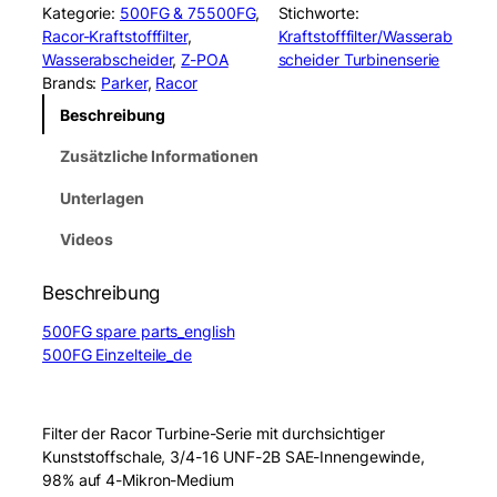
c
Kategorie:
500FG & 75500FG
, 
Stichworte:
o
Racor-Kraftstofffilter
, 
Kraftstofffilter/Wasserab
r
Wasserabscheider
, 
Z-POA
scheider Turbinenserie
5
Brands:
Parker
, 
Racor
0
Beschreibung
0
F
Zusätzliche Informationen
G
2
Unterlagen
F
u
Videos
e
l
Beschreibung
W
a
500FG spare parts_english
t
500FG Einzelteile_de
e
r
S
Filter der Racor Turbine-Serie mit durchsichtiger
e
Kunststoffschale, 3/4-16 UNF-2B SAE-Innengewinde,
p
98% auf 4-Mikron-Medium
a