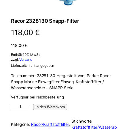
Racor 2328130 Snapp-Filter
118,00
€
118,00
€
Enthält 19% MwSt.
zzgl.
Versand
Lieferzeit: nicht angegeben
Teilenummer: 23281-30 Hergestellt von: Parker Racor
Snapp Marine Einwegfilter Einweg-Kraftstofffilter /
Wasserabscheider – SNAPP-Serie
Verfügbar bei Nachbestellung
R
In den Warenkorb
a
c
Stichworte:
Kategorie:
Racor-Kraftstofffilter
, 
o
Kraftstofffilter/Wasserab