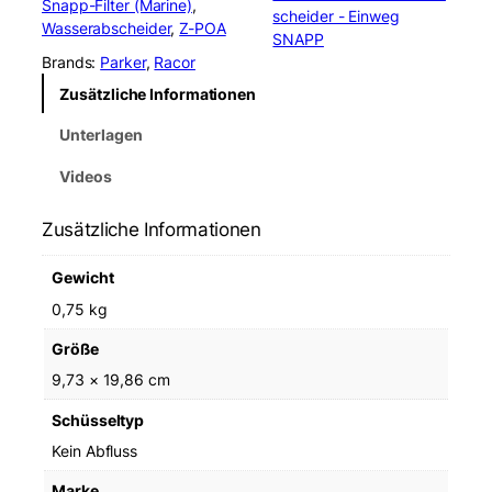
Snapp-Filter (Marine)
, 
r
scheider - Einweg
Wasserabscheider
, 
Z-POA
2
SNAPP
3
Brands:
Parker
, 
Racor
2
Zusätzliche Informationen
8
1
Unterlagen
3
0
Videos
S
n
Zusätzliche Informationen
a
p
Gewicht
p
F
0,75 kg
i
Größe
l
t
9,73 × 19,86 cm
e
Schüsseltyp
r
M
Kein Abfluss
e
Marke
n