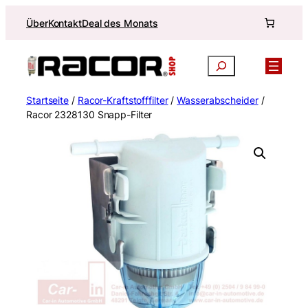
Zum
Über
Kontakt
Deal des Monats
Inhalt
springen
Suchen
Startseite
/
Racor-Kraftstofffilter
/
Wasserabscheider
/
Racor 2328130 Snapp-Filter