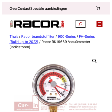
Ga
Over
Contact
Speciale aanbiedingen
naar
de
inhoud
Zoekopdracht
Thuis
/
Racor brandstoffilter
/
900-Series
/
FH-Series
(Build up to 2022)
/ Racor RK19669 Vacuümmeter
(Indicatoren)