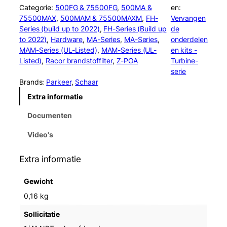
o
Categorie:
500FG & 75500FG
, 
500MA &
en:
r
75500MAX
, 
500MAM & 75500MAXM
, 
FH-
Vervangen
R
Series (build up to 2022)
, 
FH-Series (Build up
de
K
to 2022)
, 
Hardware
, 
MA-Series
, 
MA-Series
, 
onderdelen
1
MAM-Series (UL-Listed)
, 
MAM-Series (UL-
en kits -
9
Listed)
, 
Racor brandstoffilter
, 
Z-POA
Turbine-
6
serie
6
Brands:
Parkeer
, 
Schaar
9
Extra informatie
V
a
Documenten
c
u
Video's
u
m
Extra informatie
G
a
Gewicht
u
g
0,16 kg
e
Sollicitatie
(
I