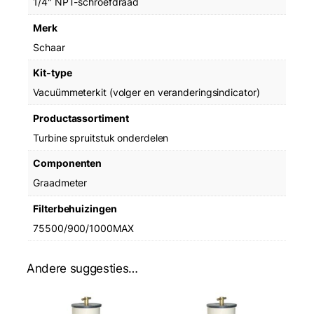
1/4" NPT-schroefdraad
n
Merk
d
i
Schaar
c
Kit-type
a
t
Vacuümmeterkit (volger en veranderingsindicator)
o
r
Productassortiment
s
Turbine spruitstuk onderdelen
)
a
Componenten
a
Graadmeter
n
t
Filterbehuizingen
a
75500/900/1000MAX
l
Andere suggesties…