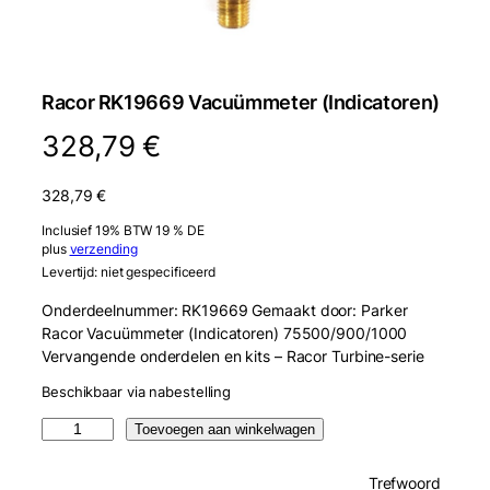
Racor RK19669 Vacuümmeter (Indicatoren)
328,79
€
328,79
€
Inclusief 19% BTW 19 % DE
plus
verzending
Levertijd: niet gespecificeerd
Onderdeelnummer: RK19669 Gemaakt door: Parker
Racor Vacuümmeter (Indicatoren) 75500/900/1000
Vervangende onderdelen en kits – Racor Turbine-serie
Beschikbaar via nabestelling
R
Toevoegen aan winkelwagen
a
c
Trefwoord