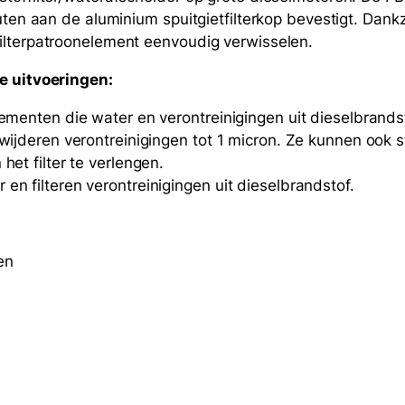
e
uten aan de aluminium spuitgietfilterkop bevestigt. Dank
-
ilterpatroonelement eenvoudig verwisselen.
F
i
ie uitvoeringen:
l
lementen die water en verontreinigingen uit dieselbrand
t
erwijderen verontreinigingen tot 1 micron. Ze kunnen oo
e
het filter te verlengen.
r
en filteren verontreinigingen uit dieselbrandstof.
(
1
M
i
en
c
r
o
n
)
a