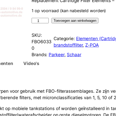
Replacement Cartridge Filter Elements –
1 op voorraad (kan nabesteld worden)
R
Toevoegen aan winkelwagen
a
c
SKU:
Categorie:
Elementen (Cartrid
o
FBO6033
brandstoffilter
, 
Z-POA
r
0
F
Brands:
Parkeer
, 
Schaar
B
enten
Video's
O
6
0
3
pen voor gebruik met FBO-filterassemblages. Ze zijn ver
3
rende filters, met micronclassificaties van 1, 5, 10 of 2
0
P
t op mobiele tankstations of worden geïnstalleerd in ta
r
stoffilter/waterafscheider op grote dieselmotoren. De F