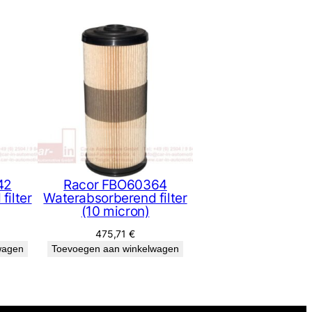
42
Racor FBO60364
filter
Waterabsorberend filter
(10 micron)
475,71
€
wagen
Toevoegen aan winkelwagen