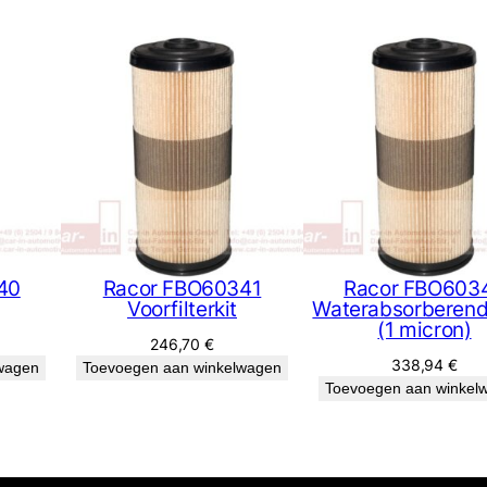
40
Racor FBO60341
Racor FBO603
Voorfilterkit
Waterabsorberend 
(1 micron)
246,70
€
338,94
€
wagen
Toevoegen aan winkelwagen
Toevoegen aan winkel