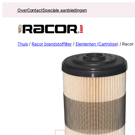
Ga
Over
Contact
Speciale aanbiedingen
naar
de
inhoud
Thuis
/
Racor brandstoffilter
/
Elementen (Cartridge)
/ Racor 