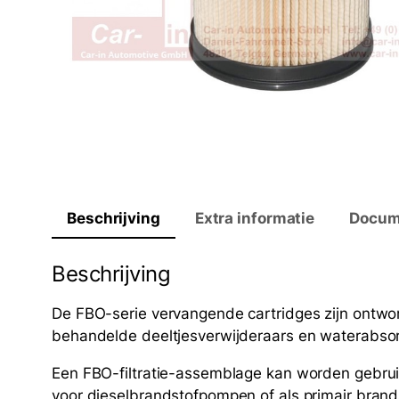
Beschrijving
Extra informatie
Docum
Beschrijving
De FBO-serie vervangende cartridges zijn ontwor
behandelde deeltjesverwijderaars en waterabsorbe
Een FBO-filtratie-assemblage kan worden gebruik
voor dieselbrandstofpompen of als primair brand