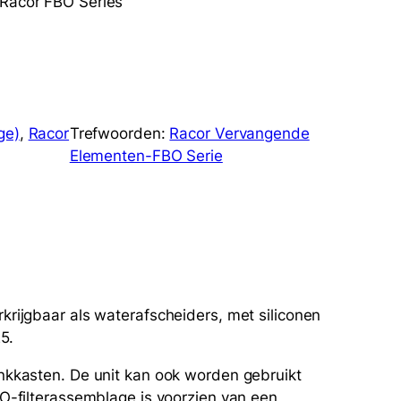
 Racor FBO Series
ge)
, 
Racor
Trefwoorden:
Racor Vervangende
Elementen-FBO Serie
krijgbaar als waterafscheiders, met siliconen
5.
nkkasten. De unit kan ook worden gebruikt
BO-filterassemblage is voorzien van een