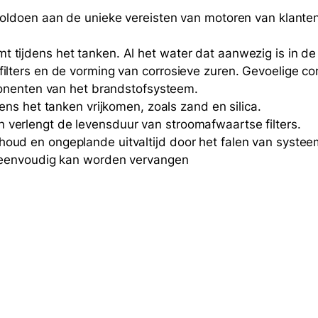
a
 voldoen aan de unieke vereisten van motoren van klante
n
t
 tijdens het tanken. Al het water dat aanwezig is in de
a
 filters en de vorming van corrosieve zuren. Gevoelige 
l
omponenten van het brandstofsysteem.
dens het tanken vrijkomen, zoals zand en silica.
 verlengt de levensduur van stroomafwaartse filters.
houd en ongeplande uitvaltijd door het falen van syste
er eenvoudig kan worden vervangen