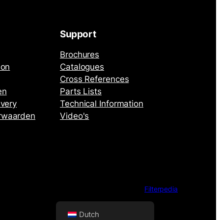
Support
Brochures
ion
Catalogues
Cross References
en
Parts Lists
ivery
Technical Information
rwaarden
Video's
Filterpedia
Dutch