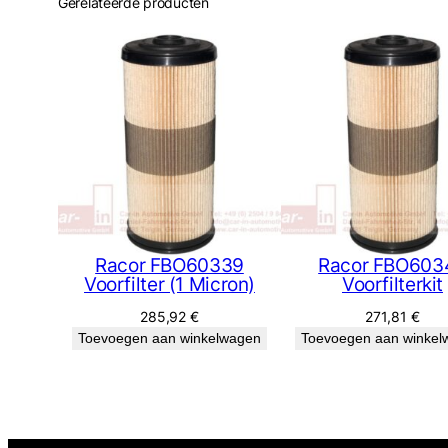
Gerelateerde producten
Racor FBO60339
Racor FBO603
Voorfilter (1 Micron)
Voorfilterkit
285,92
€
271,81
€
Toevoegen aan winkelwagen
Toevoegen aan winkel