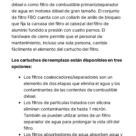
diésel o como filtro de combustible primario/separador
i
de agua en motores diésel de gran tamaño. El conjunto
c
de filtro FBO cuenta con un collarín de anillo de bloqueo
r
que fija la carcasa del filtro al cabezal del filtro de
o
aluminio fundido a presión con cuatro pernos. El
n
hardware de cierre permite que el personal de
)
mantenimiento, incluso una sola persona, cambie
c
fácilmente el elemento del cartucho del filtro.
a
n
Los cartuchos de reemplazo están disponibles en tres
t
opciones:
i
d
Los filtros coalescedores/separadores son un
a
elemento de dos etapas que elimina el agua y los
d
contaminantes de las corrientes de combustible
diésel.
Los filtros de partículas tratados con silicona
eliminan contaminantes de hasta 1 micrón.
También se pueden utilizar antes de un filtro
separador de agua para prolongar la vida útil del
filtro.
Los filtros absorbedores de agua absorben agua y