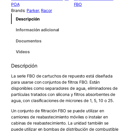
r
POA
FBO
F
Brands:
Parker
, 
Racor
B
Descripción
O
6
Información adicional
0
3
Documentos
3
0
Videos
P
r
Descripción
e
-
La serie FBO de cartuchos de repuesto está diseñada
F
para usarse con conjuntos de filtros FBO. Están
i
disponibles como separadores de agua, eliminadores de
l
partículas tratados con silicona y filtros absorbentes de
t
agua, con clasificaciones de micrones de 1, 5, 10 o 25.
e
Un conjunto de filtración FBO se puede utilizar en
r
camiones de reabastecimiento móviles o instalar en
(
cabinas de reabastecimiento. La unidad también se
1
puede utilizar en bombas de distribución de combustible
M