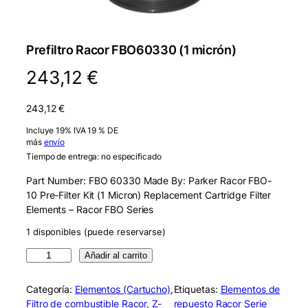
Prefiltro Racor FBO60330 (1 micrón)
243,12
€
243,12
€
Incluye 19% IVA 19 % DE
más
envío
Tiempo de entrega: no especificado
Part Number: FBO 60330 Made By: Parker Racor FBO-
10 Pre-Filter Kit (1 Micron) Replacement Cartridge Filter
Elements – Racor FBO Series
1 disponibles (puede reservarse)
R
Añadir al carrito
a
c
Categoría:
Elementos (Cartucho)
, 
Etiquetas:
Elementos de
o
Filtro de combustible Racor
, 
Z-
repuesto Racor Serie