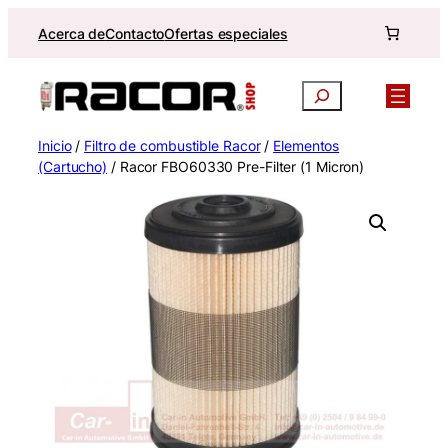
Saltar
Acerca de
Contacto
Ofertas especiales
al
contenido
Buscar
Inicio
/
Filtro de combustible Racor
/
Elementos
(Cartucho)
/ Racor FBO60330 Pre-Filter (1 Micron)