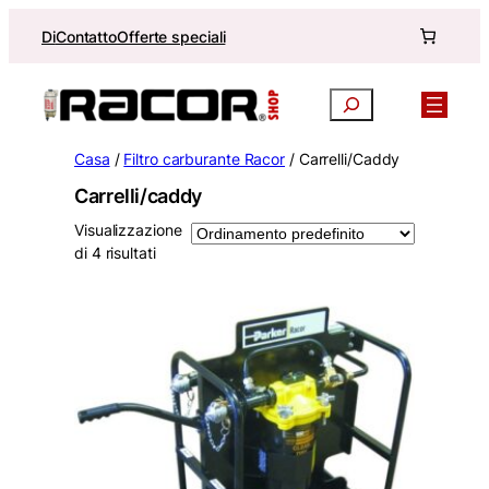
Vai
Di
Contatto
Offerte speciali
al
contenuto
Ricerca
Casa
/
Filtro carburante Racor
/ Carrelli/Caddy
Carrelli/caddy
Visualizzazione
di 4 risultati