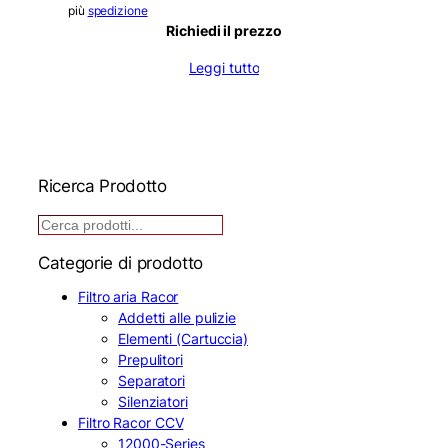
più
spedizione
Richiedi il prezzo
Leggi tutto
Ricerca Prodotto
R
i
Categorie di prodotto
c
e
Filtro aria Racor
r
Addetti alle pulizie
c
Elementi (Cartuccia)
a
Prepulitori
Separatori
Silenziatori
Filtro Racor CCV
12000-Series