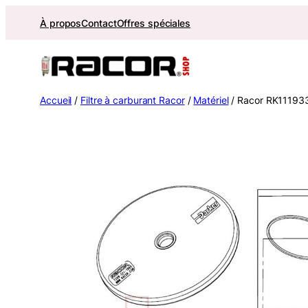
Aller
À propos
Contact
Offres spéciales
au
contenu
Accueil
/
Filtre à carburant Racor
/
Matériel
/ Racor RK111933