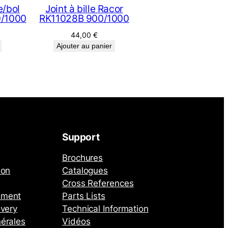
e/bol
Joint à bille Racor
0/1000
RK11028B 900/1000
44,00
€
Ajouter au panier
Support
Brochures
ion
Catalogues
Cross References
ement
Parts Lists
ivery
Technical Information
érales
Vidéos