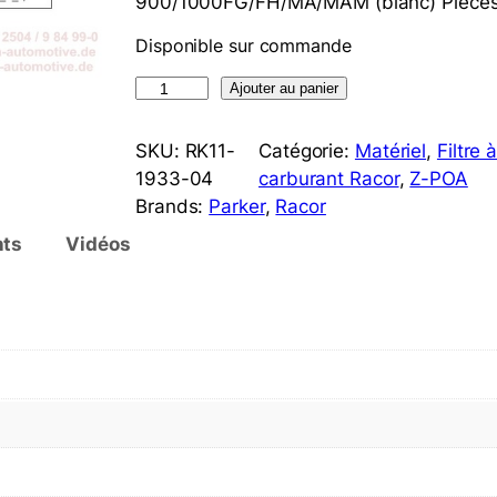
900/1000FG/FH/MA/MAM (blanc) Pièces e
Disponible sur commande
q
Ajouter au panier
u
a
SKU:
RK11-
Catégorie:
Matériel
, 
Filtre 
n
1933-04
carburant Racor
, 
Z-POA
t
Brands:
Parker
, 
Racor
i
ts
Vidéos
t
é
d
e
R
a
c
o
r