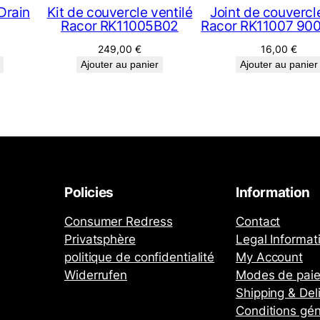
0
Drain
Kit de couvercle ventilé
Joint de couvercl
Racor RK11005B02
Racor RK11007 90
/
1
249,00
€
16,00
€
0
Ajouter au panier
Ajouter au panier
0
0
Policies
Information
Consumer Redress
Contact
Privatsphère
Legal Informat
politique de confidentialité
My Account
Widerrufen
Modes de pai
Shipping & Del
Conditions gén