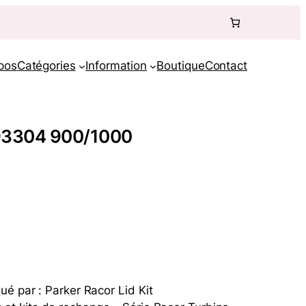
pos
Catégories
Information
Boutique
Contact
193304 900/1000
é par : Parker Racor Lid Kit