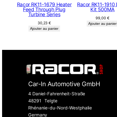
Racor RK11-1679 Heater
Racor RK11-1910 
Feed Through Plug
Kit 500MA
Turbine Series
99,00
€
30,23
€
Ajouter au panier
Ajouter au panier
Car-In Automotive GmbH
4 Daniel-Fahrenheit-Straße
48291
Telgte
Rhénanie-du-Nord-Westphalie
Germany