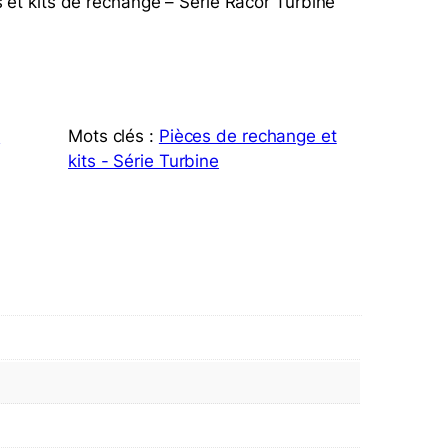
t kits de rechange – Série Racor Turbine
à
Mots clés :
Pièces de rechange et
kits - Série Turbine