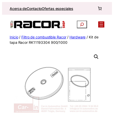
Saltar
Acerca de
Contacto
Ofertas especiales
al
contenido
Buscar
Inicio
/
Filtro de combustible Racor
/
Hardware
/ Kit de
tapa Racor RK11193304 900/1000