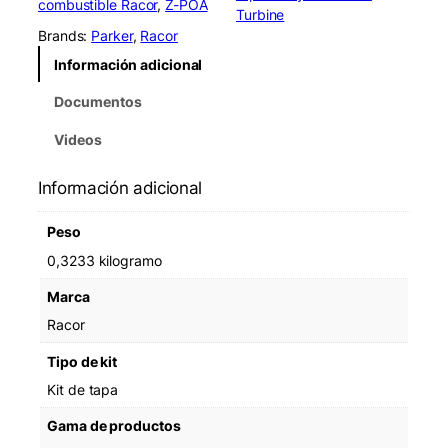
combustible Racor
, 
Z-POA
r
Turbine
R
Brands:
Parker
, 
Racor
K
Información adicional
1
1
Documentos
1
9
Videos
3
3
Información adicional
0
4
Peso
L
i
0,3233 kilogramo
d
Marca
K
i
Racor
t
Tipo de kit
9
0
Kit de tapa
0
Gama de productos
/
1