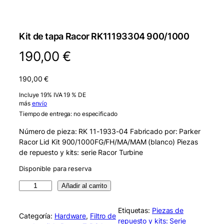
Kit de tapa Racor RK11193304 900/1000
190,00
€
190,00
€
Incluye 19% IVA 19 % DE
más
envío
Tiempo de entrega: no especificado
Número de pieza: RK 11-1933-04 Fabricado por: Parker
Racor Lid Kit 900/1000FG/FH/MA/MAM (blanco) Piezas
de repuesto y kits: serie Racor Turbine
Disponible para reserva
R
Añadir al carrito
a
c
Etiquetas:
Piezas de
Categoría:
Hardware
, 
Filtro de
o
repuesto y kits: Serie