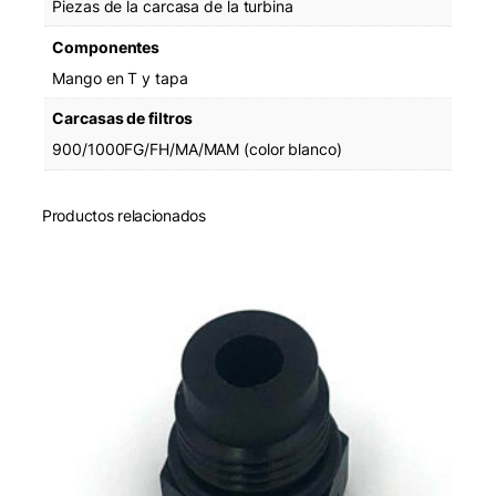
Piezas de la carcasa de la turbina
0
0
Componentes
0
Mango en T y tapa
c
a
Carcasas de filtros
n
900/1000FG/FH/MA/MAM (color blanco)
t
i
d
Productos relacionados
a
d