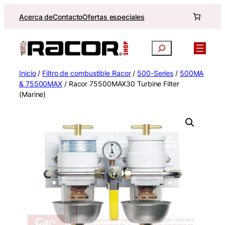
Saltar
Acerca de
Contacto
Ofertas especiales
al
contenido
Buscar
Inicio
/
Filtro de combustible Racor
/
500-Series
/
500MA
& 75500MAX
/ Racor 75500MAX30 Turbine Filter
(Marine)