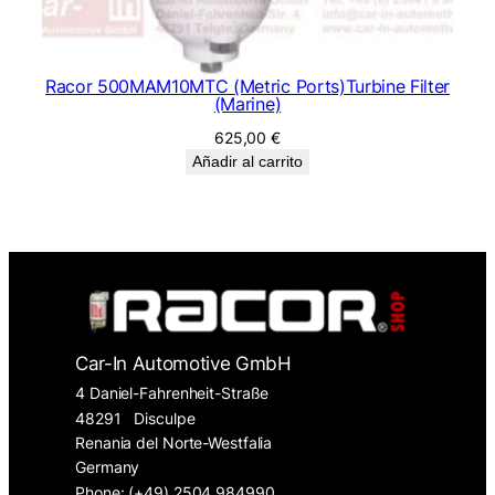
Racor 500MAM10MTC (Metric Ports)Turbine Filter
(Marine)
625,00
€
Añadir al carrito
Car-In Automotive GmbH
4 Daniel-Fahrenheit-Straße
48291
Disculpe
Renania del Norte-Westfalia
Germany
Phone: (+49) 2504 984990