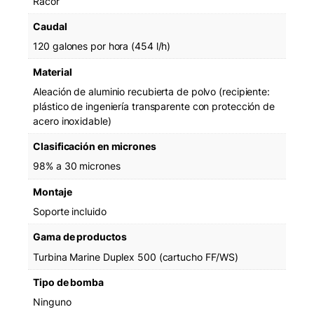
Racor
l
Caudal
t
e
120 galones por hora (454 l/h)
r
(
Material
M
Aleación de aluminio recubierta de polvo (recipiente:
a
plástico de ingeniería transparente con protección de
r
acero inoxidable)
i
n
Clasificación en micrones
e
98% a 30 micrones
)
c
Montaje
a
Soporte incluido
n
t
Gama de productos
i
Turbina Marine Duplex 500 (cartucho FF/WS)
d
a
Tipo de bomba
d
Ninguno