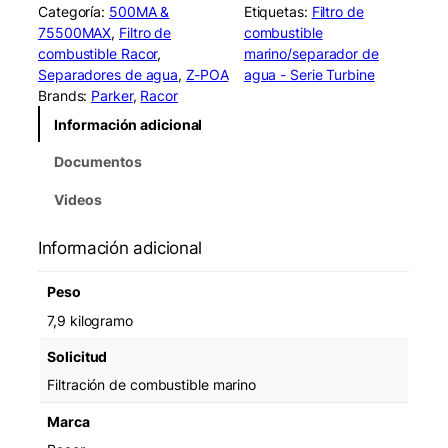
c
Categoría:
500MA &
Etiquetas:
Filtro de
o
75500MAX
, 
Filtro de
combustible
r
combustible Racor
, 
marino/separador de
7
Separadores de agua
, 
Z-POA
agua - Serie Turbine
5
Brands:
Parker
, 
Racor
5
Información adicional
0
0
Documentos
M
A
Videos
X
3
Información adicional
0
T
Peso
u
r
7,9 kilogramo
b
Solicitud
i
n
Filtración de combustible marino
e
Marca
F
i