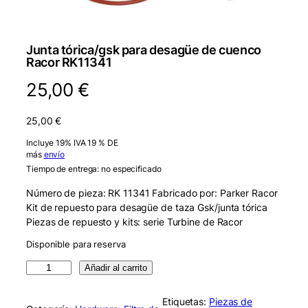
Junta tórica/gsk para desagüe de cuenco
Racor RK11341
25,00
€
25,00
€
Incluye 19% IVA 19 % DE
más
envío
Tiempo de entrega: no especificado
Número de pieza: RK 11341 Fabricado por: Parker Racor
Kit de repuesto para desagüe de taza Gsk/junta tórica
Piezas de repuesto y kits: serie Turbine de Racor
Disponible para reserva
R
Añadir al carrito
a
c
Etiquetas:
Piezas de