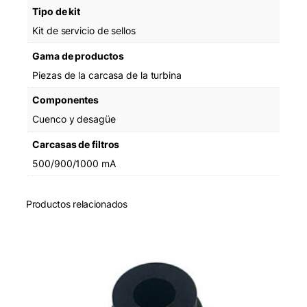
Tipo de kit
O
-
Kit de servicio de sellos
R
i
Gama de productos
n
Piezas de la carcasa de la turbina
g
c
Componentes
a
Cuenco y desagüe
n
t
Carcasas de filtros
i
500/900/1000 mA
d
a
d
Productos relacionados