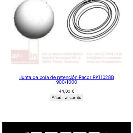
Junta de bola de retención Racor RK11028B
900/1000
44,00
€
Añadir al carrito