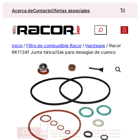
Saltar
Acerca de
Contacto
Ofertas especiales
al
contenido
Buscar
Inicio
/
Filtro de combustible Racor
/
Hardware
/ Racor
RK11341 Junta tórica/Gsk para desagüe de cuenco