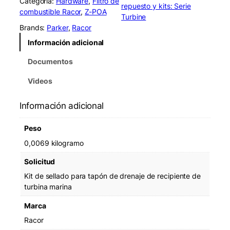
Categoría:
Hardware
, 
Filtro de
o
repuesto y kits: Serie
combustible Racor
, 
Z-POA
r
Turbine
R
Brands:
Parker
, 
Racor
K
Información adicional
1
1
Documentos
3
4
Videos
1
B
Información adicional
o
w
Peso
l
D
0,0069 kilogramo
r
Solicitud
a
i
Kit de sellado para tapón de drenaje de recipiente de
n
turbina marina
G
Marca
s
k
Racor
/