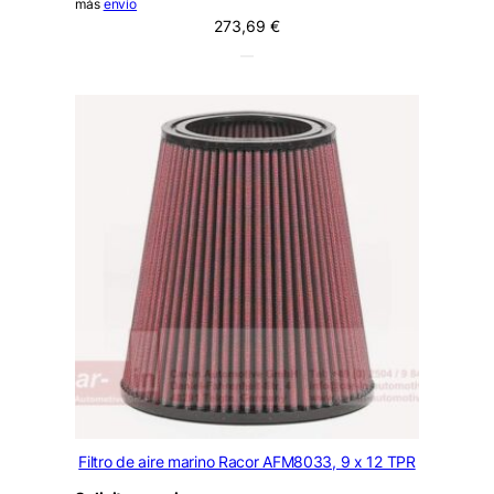
más
envío
273,69
€
Filtro de aire marino Racor AFM8033, 9 x 12 TPR