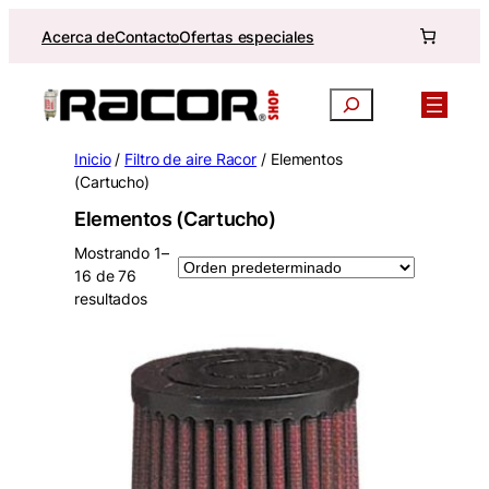
Saltar
Acerca de
Contacto
Ofertas especiales
al
contenido
Buscar
Inicio
/
Filtro de aire Racor
/ Elementos
(Cartucho)
Elementos (Cartucho)
Mostrando 1–
16 de 76
resultados