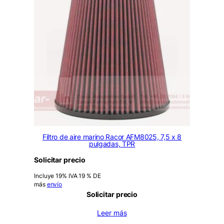
Filtro de aire marino Racor AFM8025, 7,5 x 8
pulgadas, TPR
Solicitar precio
Incluye 19% IVA 19 % DE
más
envío
Solicitar precio
Leer más