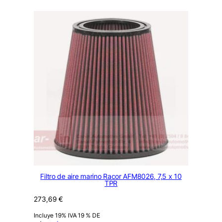
Filtro de aire marino Racor AFM8026, 7,5 x 10
TPR
273,69
€
Incluye 19% IVA 19 % DE