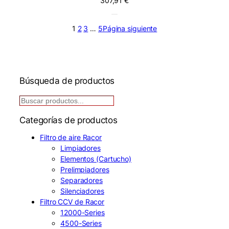
307,91
€
1
2
3
…
5
Página siguiente
Búsqueda de productos
B
u
Categorías de productos
s
c
Filtro de aire Racor
a
Limpiadores
r
Elementos (Cartucho)
Prelimpiadores
Separadores
Silenciadores
Filtro CCV de Racor
12000-Series
4500-Series