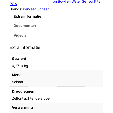
on Bowl en Water Sensor Kits
r
POA
R
Brands:
Parkeer
, 
Schaar
K
Extra informatie
3
0
Documenten
9
2
Video's
5
C
Extra informatie
l
e
Gewicht
a
r
0,2719 kg
B
Merk
o
w
Schaar
l
Droogleggen
a
a
Zelfontluchtende afvoer
n
Verwarming
t
a