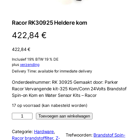
Racor RK30925 Heldere kom
422,84
€
422,84
€
Inclusief 19% BTW 19 % DE
plus
verzending
Delivery Time: available for immediate delivery
Onderdeelnummer: RK 30925 Gemaakt door: Parker
Racor Vervangende kit-325 Kom/Conn 24Volts Brandstof
Spin-on Kom en Water Sensor Kits – Racor
17 op voorraad (kan nabesteld worden)
R
Toevoegen aan winkelwagen
a
c
Categorie:
Hardware
, 
Trefwoorden:
Brandstof Spin-
o
Racor brandstoffilter
, 
Z-