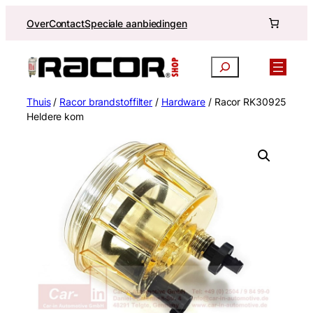
Ga
Over
Contact
Speciale aanbiedingen
naar
de
inhoud
Zoekopdracht
Thuis
/
Racor brandstoffilter
/
Hardware
/ Racor RK30925
Heldere kom