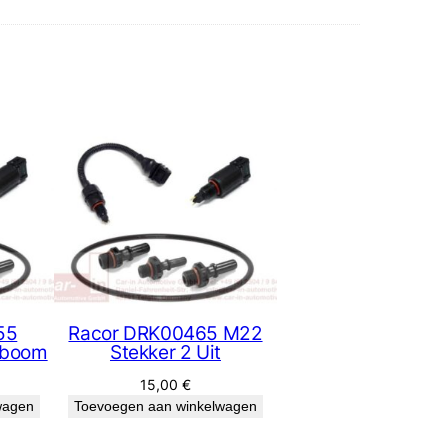
55
Racor DRK00465 M22
lboom
Stekker 2 Uit
15,00
€
wagen
Toevoegen aan winkelwagen