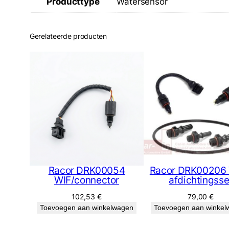
Producttype
Watersensor
Gerelateerde producten
Racor DRK00054
Racor DRK00206 
WIF/connector
afdichtingsse
102,53
€
79,00
€
Toevoegen aan winkelwagen
Toevoegen aan winkel