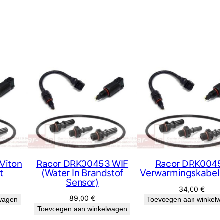
n
s
o
r
K
i
t
a
a
n
t
a
l
Viton
Racor DRK00453 WIF
Racor DRK004
t
(Water In Brandstof
Verwarmingskabe
Sensor)
34,00
€
89,00
€
wagen
Toevoegen aan winkel
Toevoegen aan winkelwagen