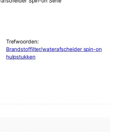
rafscheider Spin-on Serie
Trefwoorden:
Brandstoffilter/waterafscheider spin-on
hulpstukken