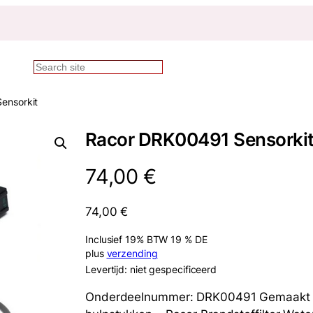
Zoekopdracht
ensorkit
Racor DRK00491 Sensorki
74,00
€
74,00
€
Inclusief 19% BTW 19 % DE
plus
verzending
Levertijd: niet gespecificeerd
Onderdeelnummer: DRK00491 Gemaakt do