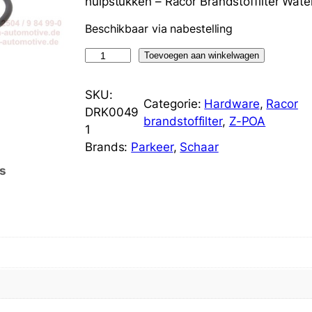
hulpstukken – Racor Brandstoffilter Wate
Beschikbaar via nabestelling
R
Toevoegen aan winkelwagen
a
c
SKU:
Categorie:
Hardware
, 
Racor
o
DRK0049
brandstoffilter
, 
Z-POA
r
1
D
Brands:
Parkeer
, 
Schaar
R
s
K
0
0
4
9
1
S
e