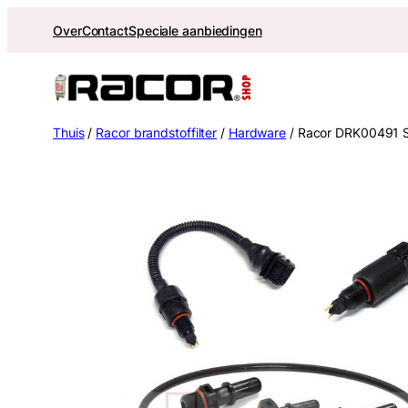
Ga
Over
Contact
Speciale aanbiedingen
naar
de
inhoud
Thuis
/
Racor brandstoffilter
/
Hardware
/ Racor DRK00491 S