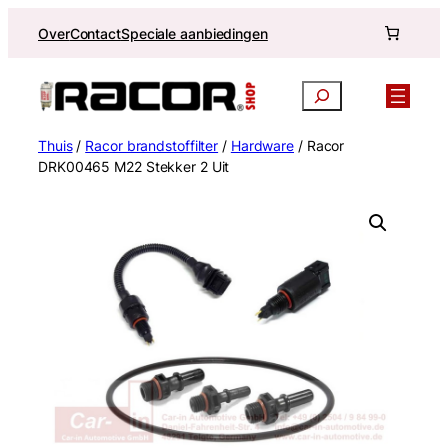
Ga
Over
Contact
Speciale aanbiedingen
naar
de
inhoud
Zoekopdracht
Thuis
/
Racor brandstoffilter
/
Hardware
/ Racor
DRK00465 M22 Stekker 2 Uit