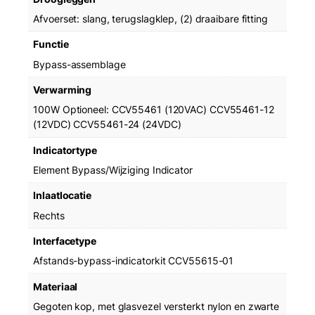
y
Afvoerset: slang, terugslagklep, (2) draaibare fitting
s
t
Functie
e
Bypass-assemblage
m
a
Verwarming
a
100W Optioneel: CCV55461 (120VAC) CCV55461-12
n
(12VDC) CCV55461-24 (24VDC)
t
a
Indicatortype
l
Element Bypass/Wijziging Indicator
Inlaatlocatie
Rechts
Interfacetype
Afstands-bypass-indicatorkit CCV55615-01
Materiaal
Gegoten kop, met glasvezel versterkt nylon en zwarte