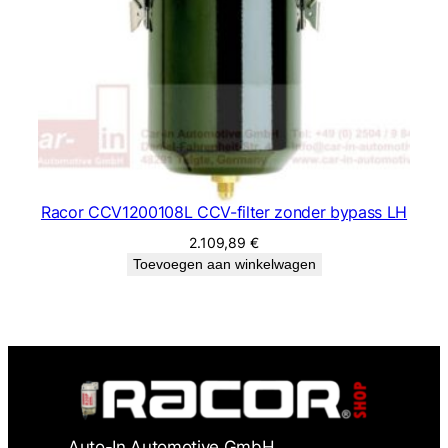
Racor CCV1200108L CCV-filter zonder bypass LH
2.109,89
€
Toevoegen aan winkelwagen
Auto-In Automotive GmbH