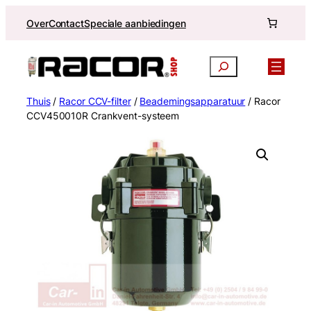
Ga
Over
Contact
Speciale aanbiedingen
naar
de
inhoud
Zoekopdracht
Thuis
/
Racor CCV-filter
/
Beademingsapparatuur
/ Racor
CCV450010R Crankvent-systeem