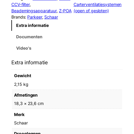
o
CCV-filter
, 
Carterventilatiesystemen
r
Beademingsapparatuur
, 
Z-POA
(open of gesloten)
C
Brands:
Parkeer
, 
Schaar
C
Extra informatie
V
4
Documenten
5
0
Video's
0
1
Extra informatie
0
R
Gewicht
C
r
2,15 kg
a
Afmetingen
n
k
18,3 × 23,6 cm
v
Merk
e
n
Schaar
t
Droogleggen
S