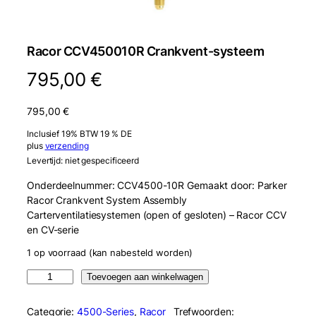
Racor CCV450010R Crankvent-systeem
795,00
€
795,00
€
Inclusief 19% BTW 19 % DE
plus
verzending
Levertijd: niet gespecificeerd
Onderdeelnummer: CCV4500-10R Gemaakt door: Parker
Racor Crankvent System Assembly
Carterventilatiesystemen (open of gesloten) – Racor CCV
en CV-serie
1 op voorraad (kan nabesteld worden)
R
Toevoegen aan winkelwagen
a
c
Categorie:
4500-Series
, 
Racor
Trefwoorden: