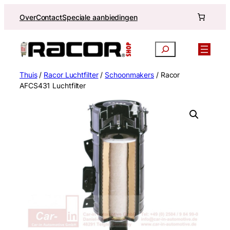
Ga
Over
Contact
Speciale aanbiedingen
naar
de
inhoud
Zoekopdracht
Thuis
/
Racor Luchtfilter
/
Schoonmakers
/ Racor
AFCS431 Luchtfilter