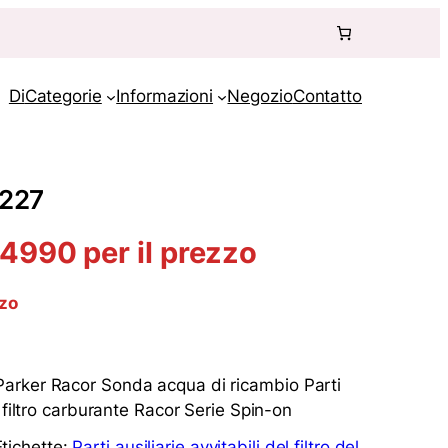
Di
Categorie
Informazioni
Negozio
Contatto
0227
990 per il prezzo
zzo
arker Racor Sonda acqua di ricambio Parti
 filtro carburante Racor Serie Spin-on
Etichette:
Parti ausiliarie avvitabili del filtro del