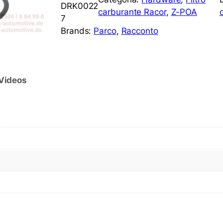
DRK0022
carburante Racor
, 
Z-POA
7
Brands:
Parco
, 
Racconto
Videos