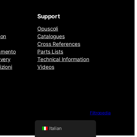
Support
Opuscoli
ion
Catalogues
Cross References
amento
Parts Lists
ivery
Technical Information
izioni
Videos
Filtropedia
Italian