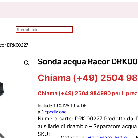
Ricerca
acor DRK00227
Sonda acqua Racor DRK0
Chiama (+49) 2504 984
Chiama (+49) 2504 984990 per il pre
Include 19% IVA 19 % DE
più
spedizione
Numero parte: DRK 00227 Prodotto da: P
ausiliarie di ricambio – Separatore acqua
SKU:
Categoria:
Hardware
, 
Filtro