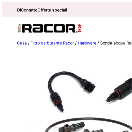
Vai
Di
Contatto
Offerte speciali
al
contenuto
Casa
/
Filtro carburante Racor
/
Hardware
/ Sonda acqua R