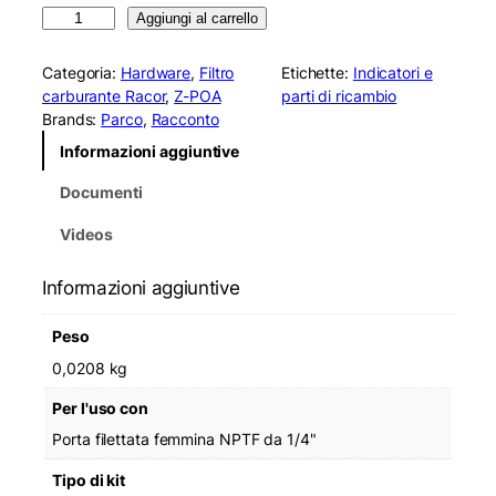
R
Aggiungi al carrello
a
c
Categoria:
Hardware
, 
Filtro
Etichette:
Indicatori e
o
carburante Racor
, 
Z-POA
parti di ricambio
r
Brands:
Parco
, 
Racconto
R
Informazioni aggiuntive
K
3
Documenti
0
8
Videos
1
7
Informazioni aggiuntive
P
o
Peso
r
t
0,0208 kg
P
Per l'uso con
l
u
Porta filettata femmina NPTF da 1/4"
g
Tipo di kit
-