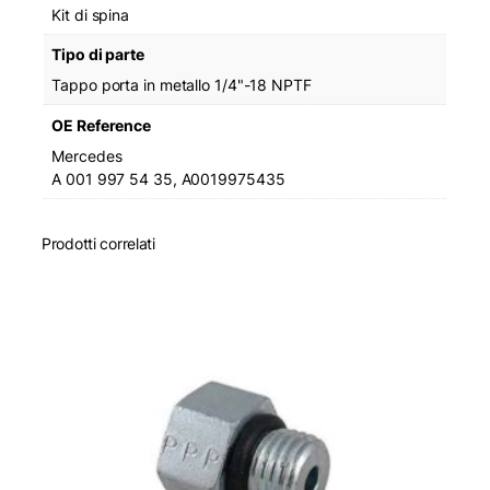
1
Kit di spina
/
Tipo di parte
4
"
Tappo porta in metallo 1/4"-18 NPTF
N
P
OE Reference
T
Mercedes
q
A 001 997 54 35, A0019975435
u
a
n
Prodotti correlati
t
i
t
à