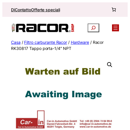
Vai
Di
Contatto
Offerte speciali
al
contenuto
Ricerca
Casa
/
Filtro carburante Racor
/
Hardware
/ Racor
RK30817 Tappo porta-1/4″ NPT