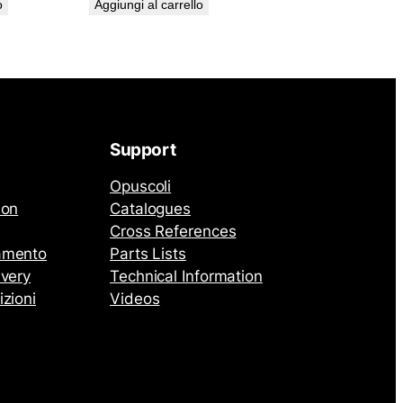
o
Aggiungi al carrello
Support
Opuscoli
ion
Catalogues
Cross References
amento
Parts Lists
ivery
Technical Information
izioni
Videos