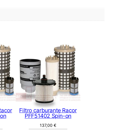
Racor
Filtro carburante Racor
-on
PFF51402 Spin-on
137,00
€