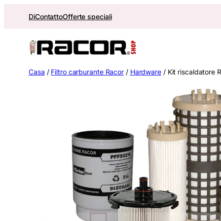
Vai
Di
Contatto
Offerte speciali
al
contenuto
Casa
/
Filtro carburante Racor
/
Hardware
/ Kit riscaldatore