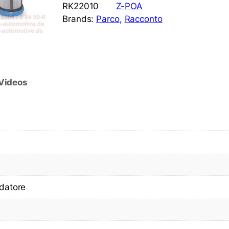
RK22010
Z-POA
Brands:
Parco
, 
Racconto
Videos
ldatore