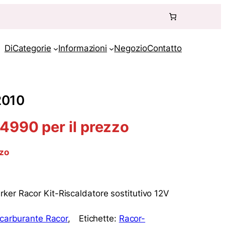
Di
Categorie
Informazioni
Negozio
Contatto
2010
990 per il prezzo
zzo
ker Racor Kit-Riscaldatore sostitutivo 12V
o carburante Racor
, 
Etichette:
Racor-