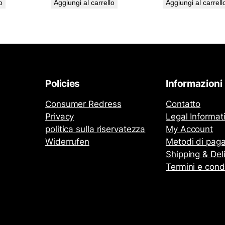
o
Aggiungi al carrello
Aggiungi al carrell
Policies
Informazioni
Consumer Redress
Contatto
Privacy
Legal Informat
politica sulla riservatezza
My Account
Widerrufen
Metodi di pag
Shipping & Del
Termini e cond