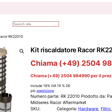
Ricerca
 Racor RK22010
Kit riscaldatore Racor RK2
Chiama (+49) 2504 984
Chiama (+49) 2504 984990 per il pre
Include 19% IVA 19 % DE
più
spedizione
Numero parte: RK 22010 Prodotto da: Par
Midseres Racor Aftermarket
SKU:
Categoria:
Hardware
, 
Filtr