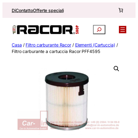
Vai
Di
Contatto
Offerte speciali
al
contenuto
Ricerca
Casa
/
Filtro carburante Racor
/
Elementi (Cartuccia)
/
Filtro carburante a cartuccia Racor PFF4595