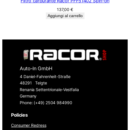
Filtro carburante Racor PFF51402 Spin-on
137,00
€
Aggiungi al carrello
Auto-In GmbH
4 Daniel-Fahrenheit-Straße
48291
Telgte
Renania Settentrionale-Vestfalia
Germany
Phone: (+49) 2504 984990
Policies
Consumer Redress