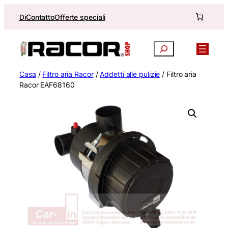
Vai
Di
Contatto
Offerte speciali
al
contenuto
Ricerca
Casa
/
Filtro aria Racor
/
Addetti alle pulizie
/ Filtro aria
Racor EAF68160