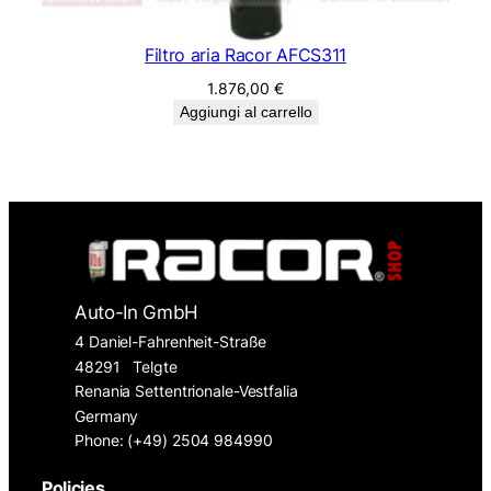
Filtro aria Racor AFCS311
1.876,00
€
Aggiungi al carrello
Auto-In GmbH
4 Daniel-Fahrenheit-Straße
48291
Telgte
Renania Settentrionale-Vestfalia
Germany
Phone: (+49) 2504 984990
Policies