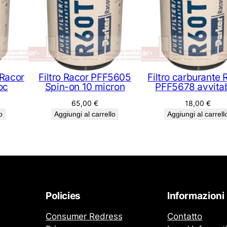
 Racor
Filtro Racor PFF5605
Filtro carburante 
oc
Spin-on 10 micron
PFF5678 avvitab
65,00
€
18,00
€
o
Aggiungi al carrello
Aggiungi al carrell
Policies
Informazioni
Consumer Redress
Contatto