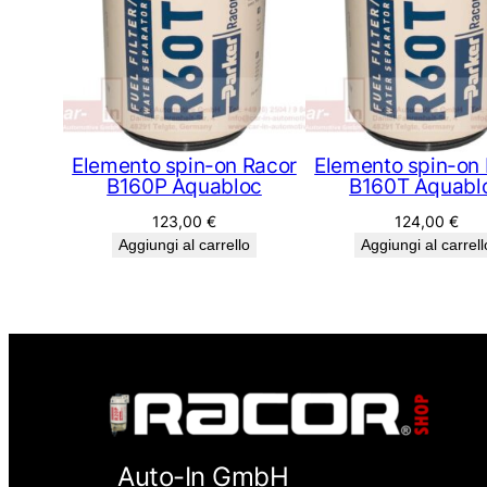
Elemento spin-on Racor
Elemento spin-on
B160P Aquabloc
B160T Aquabl
123,00
€
124,00
€
Aggiungi al carrello
Aggiungi al carrell
Auto-In GmbH