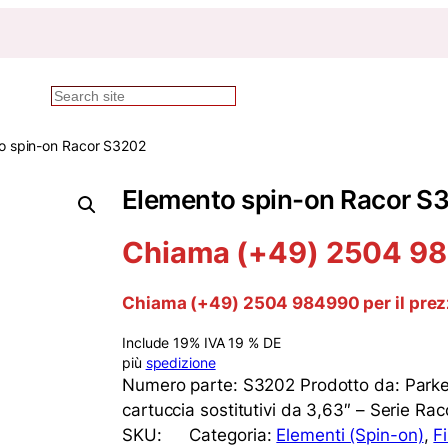
Ricerca
o spin-on Racor S3202
Elemento spin-on Racor S
Chiama (+49) 2504 984
Chiama (+49) 2504 984990 per il pre
Include 19% IVA 19 % DE
più
spedizione
Numero parte: S3202 Prodotto da: Parker
cartuccia sostitutivi da 3,63″ – Serie Ra
SKU:
Categoria:
Elementi (Spin-on)
, 
Fi