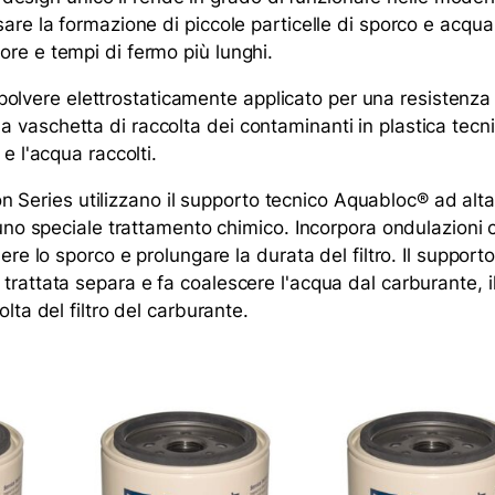
are la formazione di piccole particelle di sporco e acqu
re e tempi di fermo più lunghi.
n polvere elettrostaticamente applicato per una resistenza a
aschetta di raccolta dei contaminanti in plastica tecnic
e l'acqua raccolti.
n-on Series utilizzano il supporto tecnico Aquabloc® ad al
 uno speciale trattamento chimico. Incorpora ondulazioni 
ere lo sporco e prolungare la durata del filtro. Il support
rattata separa e fa coalescere l'acqua dal carburante, il 
lta del filtro del carburante.