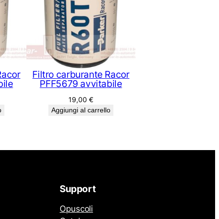
Racor
Filtro carburante Racor
ile
PFF5679 avvitabile
19,00
€
o
Aggiungi al carrello
Support
Opuscoli