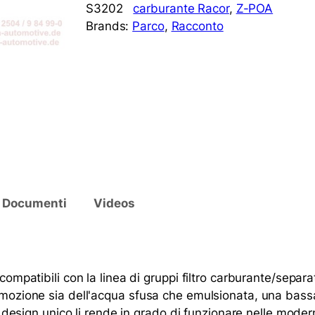
S3202
carburante Racor
, 
Z-POA
Brands:
Parco
, 
Racconto
Documenti
Videos
compatibili con la linea di gruppi filtro carburante/separ
imozione sia dell'acqua sfusa che emulsionata, una bassa 
ro design unico li rende in grado di funzionare nelle moder