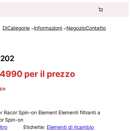
Di
Categorie
Informazioni
Negozio
Contatto
3202
990 per il prezzo
zzo
 Racor Spin-on Element Elementi filtranti a
cor Spin-on
ltro
Etichette:
Elementi di ricambio