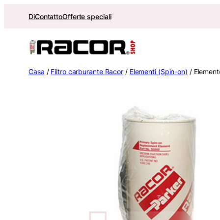
Vai
Di
Contatto
Offerte speciali
al
contenuto
Casa
/
Filtro carburante Racor
/
Elementi (Spin-on)
/ Element