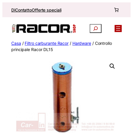
Vai
Di
Contatto
Offerte speciali
al
contenuto
Ricerca
Casa
/
Filtro carburante Racor
/
Hardware
/ Controllo
principale Racor DL15