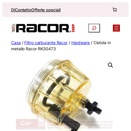
Vai
Di
Contatto
Offerte speciali
al
contenuto
Ricerca
Casa
/
Filtro carburante Racor
/
Hardware
/ Ciotola in
metallo Racor RK30473