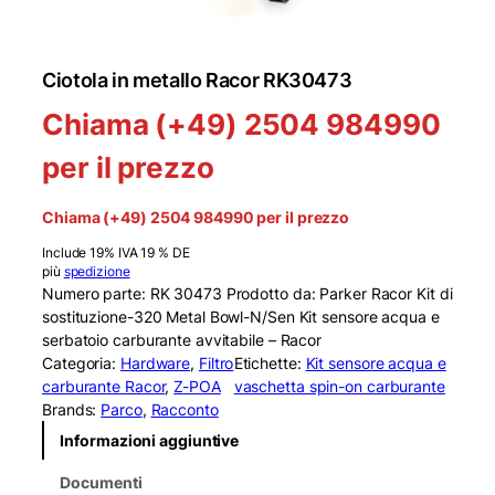
Ciotola in metallo Racor RK30473
Chiama (+49) 2504 984990
per il prezzo
Chiama (+49) 2504 984990 per il prezzo
Include 19% IVA 19 % DE
più
spedizione
Numero parte: RK 30473 Prodotto da: Parker Racor Kit di
sostituzione-320 Metal Bowl-N/Sen Kit sensore acqua e
serbatoio carburante avvitabile – Racor
Categoria:
Hardware
, 
Filtro
Etichette:
Kit sensore acqua e
carburante Racor
, 
Z-POA
vaschetta spin-on carburante
Brands:
Parco
, 
Racconto
Informazioni aggiuntive
Documenti