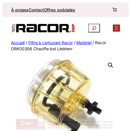
Aller
À propos
Contact
Offres spéciales
au
contenu
Recherche
Accueil
/
Filtre à carburant Racor
/
Matériel
/ Racor
DRK00306 Chauffe-bol Liebherr