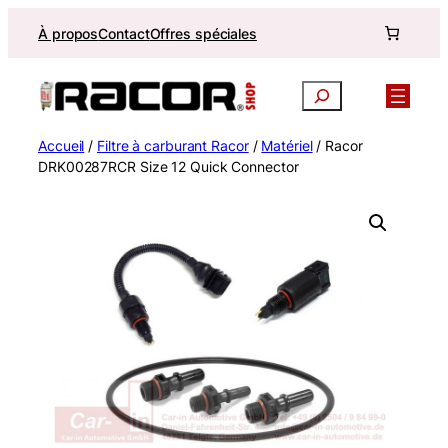
Aller
À propos
Contact
Offres spéciales
au
contenu
Recherche
Accueil
/
Filtre à carburant Racor
/
Matériel
/ Racor
DRK00287RCR Size 12 Quick Connector