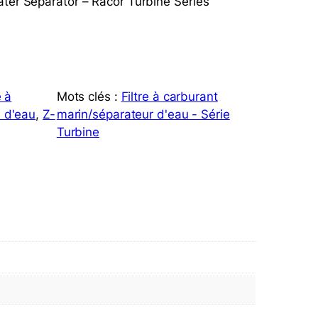
ater Separator – Racor Turbine Series
e à
Mots clés :
Filtre à carburant
 d'eau
, 
Z-
marin/séparateur d'eau - Série
Turbine