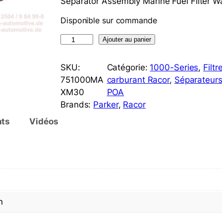
Separator Assembly Marine Fuel Filter W
Disponible sur commande
q
Ajouter au panier
u
a
SKU:
Catégorie:
1000-Series
, 
Filtr
n
751000MA
carburant Racor
, 
Séparateurs
t
XM30
POA
i
Brands:
Parker
, 
Racor
t
ts
Vidéos
é
d
e
R
a
c
o
n
r