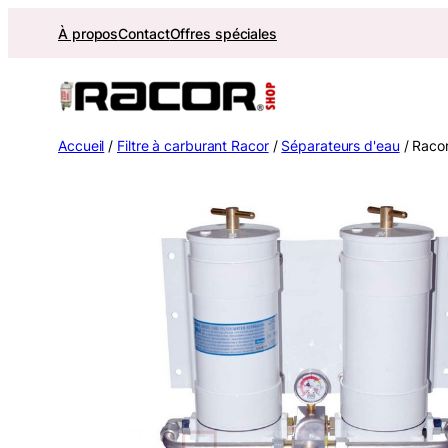
Aller
À propos
Contact
Offres spéciales
au
contenu
Accueil
/
Filtre à carburant Racor
/
Séparateurs d'eau
/ Raco