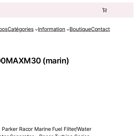
pos
Catégories
Information
Boutique
Contact
1000MAXM30 (marin)
rker Racor Marine Fuel Filter/Water