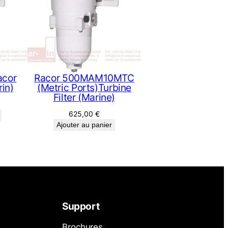
acor
Racor 500MAM10MTC
in)
(Metric Ports)Turbine
Filter (Marine)
625,00
€
Ajouter au panier
Support
Brochures