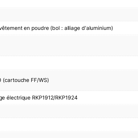
7
5
1
0
vêtement en poudre (bol : alliage d'aluminium)
0
0
M
A
X
M
3
0 (cartouche FF/WS)
0
T
ge électrique RKP1912/RKP1924
u
r
b
i
n