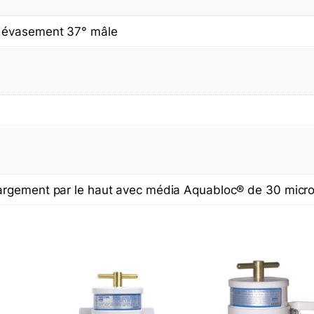
e
F
, évasement 37° mâle
i
l
t
e
r
(
M
a
r
argement par le haut avec média Aquabloc® de 30 micr
i
n
e
)