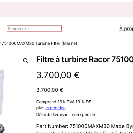
À pro
Recherche
r 751000MAXM30 Turbine Filter (Marine)
Filtre à turbine Racor 75
3.700,00
€
3.700,00
€
Comprend 19% TVA 19 % DE
plus
expédition
Délai de livraison : non spécifié
Part Number: 751000MAXM30 Made By: Pa