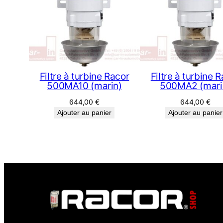
Filtre à turbine Racor
Filtre à turbine 
500MA10 (marin)
500MA2 (mari
644,00
€
644,00
€
Ajouter au panier
Ajouter au panier