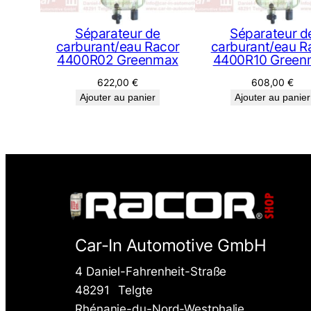
Séparateur de
Séparateur d
carburant/eau Racor
carburant/eau R
4400R02 Greenmax
4400R10 Green
622,00
€
608,00
€
Ajouter au panier
Ajouter au panier
Car-In Automotive GmbH
4 Daniel-Fahrenheit-Straße
48291
Telgte
Rhénanie-du-Nord-Westphalie