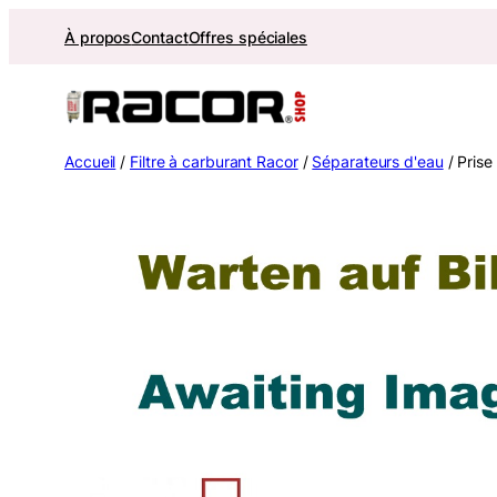
Aller
À propos
Contact
Offres spéciales
au
contenu
Accueil
/
Filtre à carburant Racor
/
Séparateurs d'eau
/ Pris