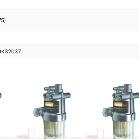
WS)
 RK32037