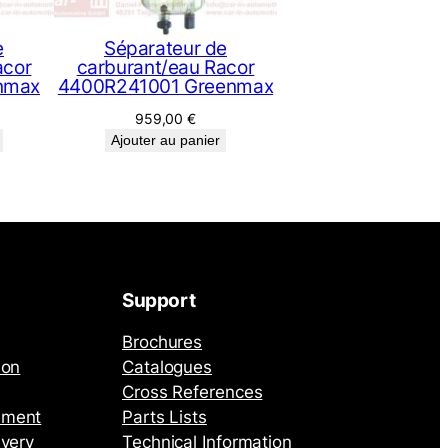
e
Séparateur de
acor
carburant/eau Racor
nmax
4400R241001 Greenmax
959,00
€
Ajouter au panier
Support
Brochures
ion
Catalogues
Cross References
ement
Parts Lists
ivery
Technical Information