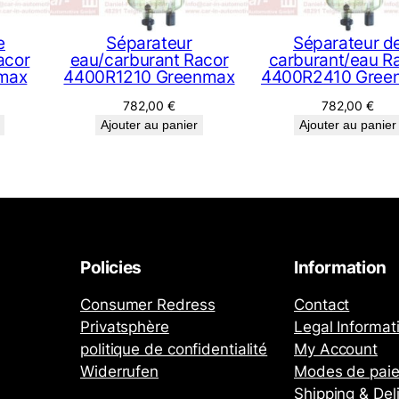
e
Séparateur
Séparateur d
acor
eau/carburant Racor
carburant/eau R
max
4400R1210 Greenmax
4400R2410 Gree
782,00
€
782,00
€
Ajouter au panier
Ajouter au panier
Policies
Information
Consumer Redress
Contact
Privatsphère
Legal Informat
politique de confidentialité
My Account
Widerrufen
Modes de pai
Shipping & Del