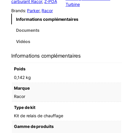
carburant Racor
, 
Z-POA
t
Turbine
i
Brands:
Parker
, 
Racor
t
Informations complémentaires
é
d
Documents
e
R
Vidéos
a
c
Informations complémentaires
o
r
Poids
R
K
0,142 kg
1
Marque
1
8
Racor
6
Type de kit
2
H
Kit de relais de chauffage
e
Gamme de produits
a
t