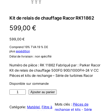
Kit de relais de chauffage Racor RK11862
599,00
€
599,00
€
Comprend 19% TVA 19 % DE
plus
expédition
Délai de livraison : non spécifié
Numéro de pièce : RK 11862 Fabriqué par : Parker Racor
Kit de relais de chauffage 500FG 900/1000FH-24 V CC
Pièces et kits de rechange – Série de turbines Racor
Disponible sur commande
q
Ajouter au panier
u
a
Mots clés :
Pièces de
Catégorie:
Matériel
, 
Filtre à
n
rechange et kits - Série