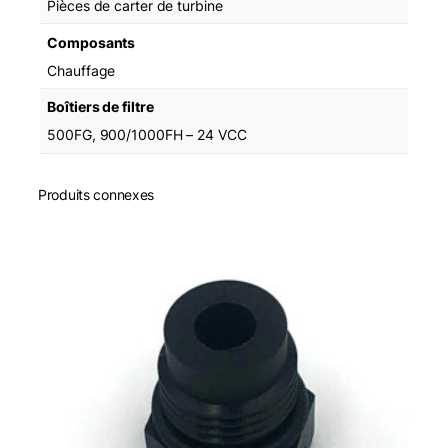
Pièces de carter de turbine
e
r
Composants
R
Chauffage
e
l
Boîtiers de filtre
a
500FG, 900/1000FH – 24 VCC
y
K
i
Produits connexes
t