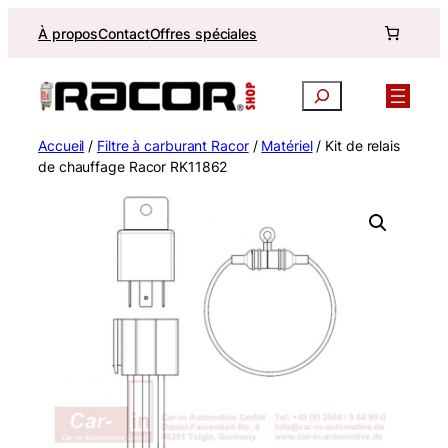
Aller
À propos
Contact
Offres spéciales
au
contenu
Recherche
Accueil
/
Filtre à carburant Racor
/
Matériel
/ Kit de relais
de chauffage Racor RK11862