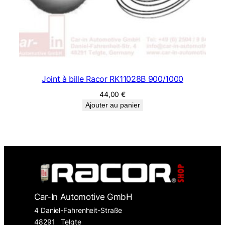
Joint à bille Racor RK11028B 900/1000
44,00
€
Ajouter au panier
Car-In Automotive GmbH
4 Daniel-Fahrenheit-Straße
48291
Telgte