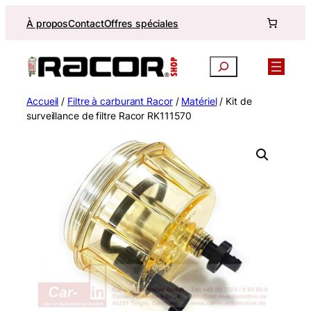
Aller
À propos
Contact
Offres spéciales
au
contenu
Recherche
Accueil
/
Filtre à carburant Racor
/
Matériel
/ Kit de
surveillance de filtre Racor RK111570