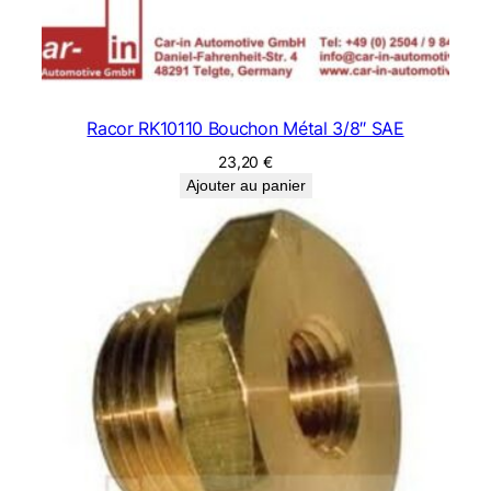
o
r
-
1
/
Racor RK10110 Bouchon Métal 3/8″ SAE
8
"
23,20
€
Ajouter au panier