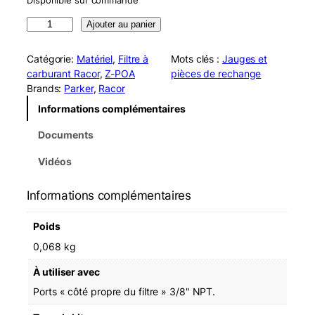
Disponible sur commande
q
Ajouter au panier
u
a
Catégorie:
Matériel
, 
Filtre à
Mots clés :
Jauges et
n
carburant Racor
, 
Z-POA
pièces de rechange
t
Brands:
Parker
, 
Racor
i
Informations complémentaires
t
é
Documents
d
e
Vidéos
R
a
Informations complémentaires
c
o
Poids
r
R
0,068 kg
K
À utiliser avec
3
2
Ports « côté propre du filtre » 3/8" NPT.
0