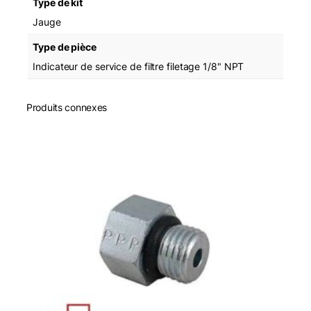
Type de kit
3
7
Jauge
F
Type de pièce
i
l
Indicateur de service de filtre filetage 1/8" NPT
t
e
r
Produits connexes
S
e
r
v
i
c
e
I
n
d
i
c
a
t