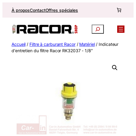
Aller
À propos
Contact
Offres spéciales
au
contenu
Recherche
Accueil
/
Filtre à carburant Racor
/
Matériel
/ Indicateur
d'entretien du filtre Racor RK32037 - 1/8″