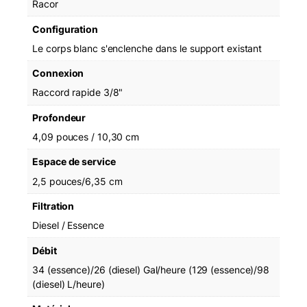
Racor
p
p
Configuration
F
Le corps blanc s'enclenche dans le support existant
i
l
Connexion
t
Raccord rapide 3/8"
e
r
Profondeur
4,09 pouces / 10,30 cm
Espace de service
2,5 pouces/6,35 cm
Filtration
Diesel / Essence
Débit
34 (essence)/26 (diesel) Gal/heure (129 (essence)/98
(diesel) L/heure)