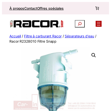
Aller
À propos
Contact
Offres spéciales
au
contenu
Recherche
Accueil
/
Filtre à carburant Racor
/
Séparateurs d'eau
/
Racor R2328010 Filtre Snapp