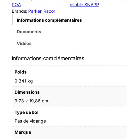
t
POA
jetable SNAPP
i
Brands:
Parker
, 
Racor
t
Informations complémentaires
é
d
Documents
e
R
Vidéos
a
c
Informations complémentaires
o
r
Poids
R
2
0,341 kg
3
Dimensions
2
8
9,73 × 19,86 cm
0
Type de bol
1
0
Pas de vidange
S
Marque
n
a