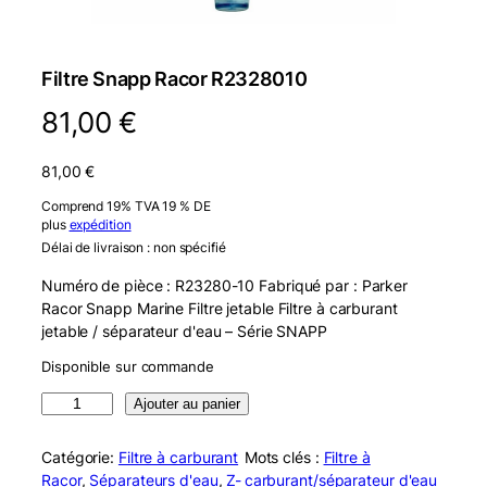
Filtre Snapp Racor R2328010
81,00
€
81,00
€
Comprend 19% TVA 19 % DE
plus
expédition
Délai de livraison : non spécifié
Numéro de pièce : R23280-10 Fabriqué par : Parker
Racor Snapp Marine Filtre jetable Filtre à carburant
jetable / séparateur d'eau – Série SNAPP
Disponible sur commande
q
Ajouter au panier
u
a
Catégorie:
Filtre à carburant
Mots clés :
Filtre à
n
Racor
, 
Séparateurs d'eau
, 
Z-
carburant/séparateur d'eau