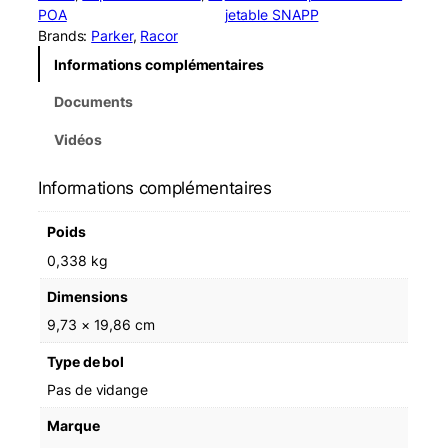
t
POA
jetable SNAPP
i
Brands:
Parker
, 
Racor
t
Informations complémentaires
é
d
Documents
e
R
Vidéos
a
c
Informations complémentaires
o
r
Poids
R
2
0,338 kg
3
Dimensions
2
8
9,73 × 19,86 cm
0
Type de bol
0
2
Pas de vidange
S
Marque
n
a