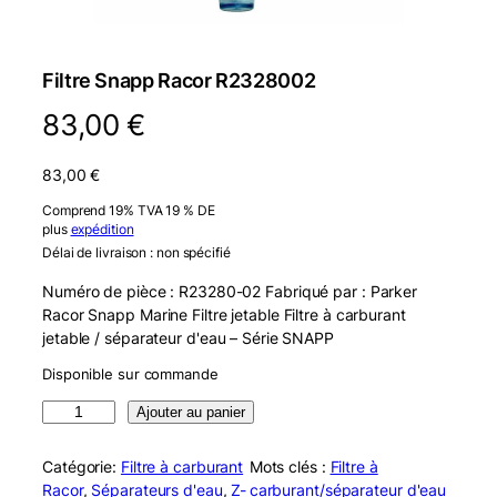
Filtre Snapp Racor R2328002
83,00
€
83,00
€
Comprend 19% TVA 19 % DE
plus
expédition
Délai de livraison : non spécifié
Numéro de pièce : R23280-02 Fabriqué par : Parker
Racor Snapp Marine Filtre jetable Filtre à carburant
jetable / séparateur d'eau – Série SNAPP
Disponible sur commande
q
Ajouter au panier
u
a
Catégorie:
Filtre à carburant
Mots clés :
Filtre à
n
Racor
, 
Séparateurs d'eau
, 
Z-
carburant/séparateur d'eau