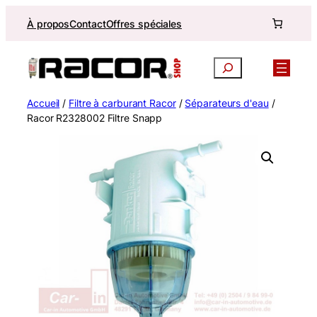
Aller
À propos
Contact
Offres spéciales
au
contenu
Recherche
Accueil
/
Filtre à carburant Racor
/
Séparateurs d'eau
/
Racor R2328002 Filtre Snapp