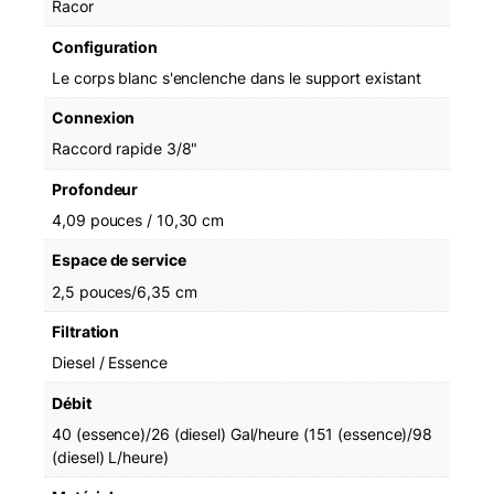
Racor
p
p
Configuration
F
Le corps blanc s'enclenche dans le support existant
i
l
Connexion
t
Raccord rapide 3/8"
e
r
Profondeur
4,09 pouces / 10,30 cm
Espace de service
2,5 pouces/6,35 cm
Filtration
Diesel / Essence
Débit
40 (essence)/26 (diesel) Gal/heure (151 (essence)/98
(diesel) L/heure)