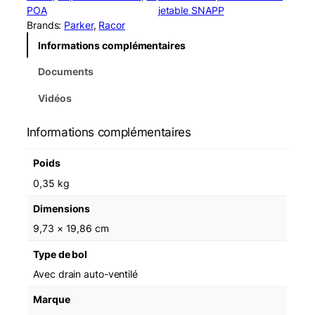
t
POA
jetable SNAPP
i
Brands:
Parker
, 
Racor
t
Informations complémentaires
é
d
Documents
e
R
Vidéos
a
c
Informations complémentaires
o
r
Poids
R
2
0,35 kg
3
Dimensions
1
0
9,73 × 19,86 cm
7
Type de bol
1
0
Avec drain auto-ventilé
S
Marque
n
a