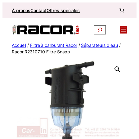
Aller
À propos
Contact
Offres spéciales
au
contenu
Recherche
Accueil
/
Filtre à carburant Racor
/
Séparateurs d'eau
/
Racor R2310710 Filtre Snapp