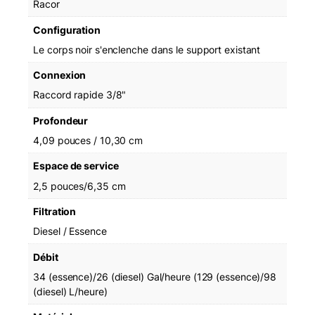
Racor
p
p
Configuration
F
Le corps noir s'enclenche dans le support existant
i
l
Connexion
t
Raccord rapide 3/8"
e
r
Profondeur
4,09 pouces / 10,30 cm
Espace de service
2,5 pouces/6,35 cm
Filtration
Diesel / Essence
Débit
34 (essence)/26 (diesel) Gal/heure (129 (essence)/98
(diesel) L/heure)