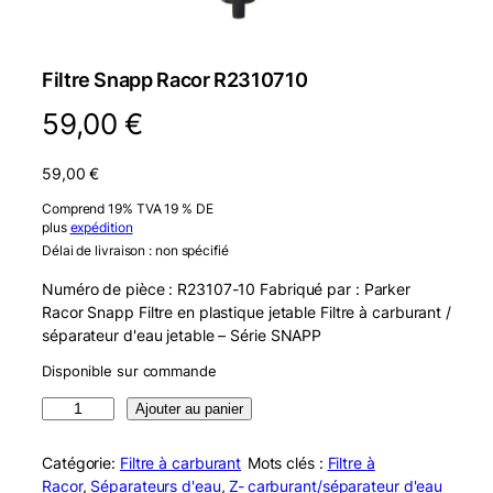
Filtre Snapp Racor R2310710
59,00
€
59,00
€
Comprend 19% TVA 19 % DE
plus
expédition
Délai de livraison : non spécifié
Numéro de pièce : R23107-10 Fabriqué par : Parker
Racor Snapp Filtre en plastique jetable Filtre à carburant /
séparateur d'eau jetable – Série SNAPP
Disponible sur commande
q
Ajouter au panier
u
a
Catégorie:
Filtre à carburant
Mots clés :
Filtre à
n
Racor
, 
Séparateurs d'eau
, 
Z-
carburant/séparateur d'eau