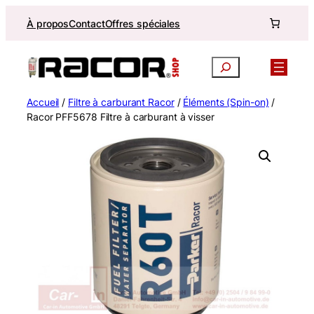
Aller
À propos
Contact
Offres spéciales
au
contenu
Recherche
Accueil
/
Filtre à carburant Racor
/
Éléments (Spin-on)
/
Racor PFF5678 Filtre à carburant à visser