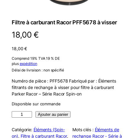
Filtre à carburant Racor PFF5678 à visser
18,00
€
18,00
€
Comprend 19% TVA 19 % DE
plus
expédition
Délai de livraison : non spécifié
Numéro de pièce : PFF5678 Fabriqué par : Éléments
filtrants de rechange à visser pour filtre à carburant
Parker Racor – Série Racor Spin-on
Disponible sur commande
q
Ajouter au panier
u
a
Catégorie:
Éléments (Spin-
Mots clés :
Éléments de
n
on)
, 
Filtre à carburant Racor
, 
rechange Racor - Série à