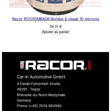
Racor R12010MBAQII Bombe à visser 10 microns
39,15
€
Ajouter au panier
Car-In Automotive GmbH
4 Daniel-Fahrenheit-Straße
48291
Telgte
Rhénanie-du-Nord-Westphalie
Germany
Phone: (+49) 2504 984990