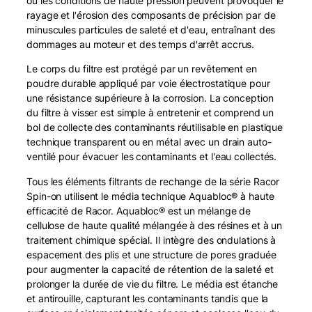
où les conditions de haute pression peuvent provoquer le
F
rayage et l'érosion des composants de précision par de
i
minuscules particules de saleté et d'eau, entraînant des
l
dommages au moteur et des temps d'arrêt accrus.
t
Le corps du filtre est protégé par un revêtement en
e
poudre durable appliqué par voie électrostatique pour
r
une résistance supérieure à la corrosion. La conception
S
du filtre à visser est simple à entretenir et comprend un
p
bol de collecte des contaminants réutilisable en plastique
i
technique transparent ou en métal avec un drain auto-
n
ventilé pour évacuer les contaminants et l'eau collectés.
-
o
Tous les éléments filtrants de rechange de la série Racor
n
Spin-on utilisent le média technique Aquabloc® à haute
efficacité de Racor. Aquabloc® est un mélange de
cellulose de haute qualité mélangée à des résines et à un
traitement chimique spécial. Il intègre des ondulations à
espacement des plis et une structure de pores graduée
pour augmenter la capacité de rétention de la saleté et
prolonger la durée de vie du filtre. Le média est étanche
et antirouille, capturant les contaminants tandis que la