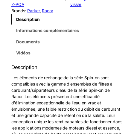
t
Z-POA
visser
i
Brands:
Parker
, 
Racor
t
Description
é
d
Informations complémentaires
e
R
Documents
a
c
Vidéos
o
r
Description
P
F
Les éléments de rechange de la série Spin-on sont
F
compatibles avec la gamme d'ensembles de filtres à
5
carburant/séparateurs d'eau de la série Spin-on de
6
Racor. Les éléments présentent une efficacité
7
d'élimination exceptionnelle de l'eau en vrac et
8
émulsionnée, une faible restriction du débit de carburant
F
et une grande capacité de rétention de la saleté. Leur
u
conception unique les rend capables de fonctionner dans
e
les applications modernes de moteurs diesel et essence,
l