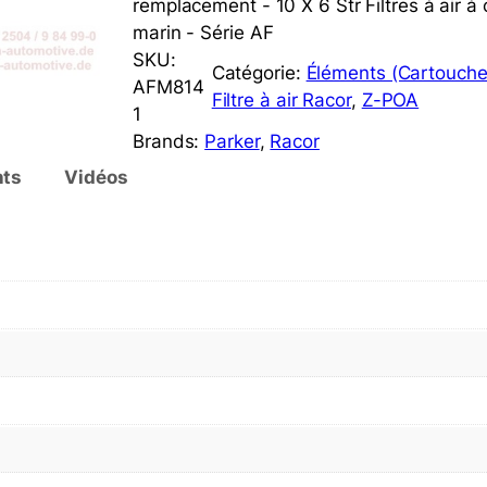
remplacement - 10 X 6 Str Filtres à air
marin - Série AF
SKU:
Catégorie:
Éléments (Cartouche
AFM814
Filtre à air Racor
, 
Z-POA
1
Brands:
Parker
, 
Racor
ts
Vidéos