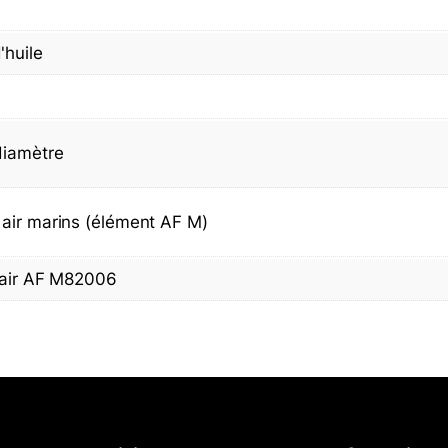
'huile
diamètre
 air marins (élément AF M)
à air AF M82006