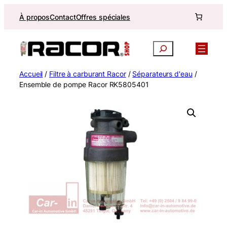
Aller
À propos
Contact
Offres spéciales
au
contenu
Recherche
Accueil
/
Filtre à carburant Racor
/
Séparateurs d'eau
/
Ensemble de pompe Racor RK5805401