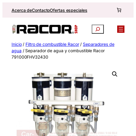
Saltar
Acerca de
Contacto
Ofertas especiales
al
contenido
Buscar
Inicio
/
Filtro de combustible Racor
/
Separadores de
agua
/ Separador de agua y combustible Racor
791000FHV32430