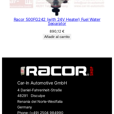
Racor 500FG242 (with 24V Heater) Fuel Water
Separator
890,12
€
Añadir al carrito
Car-In Automotive GmbH
4 Daniel-Fahrenheit-Straße
48291
Disculpe
Renania del Norte-Westfalia
Germany
Phone: (+49) 2504 984990